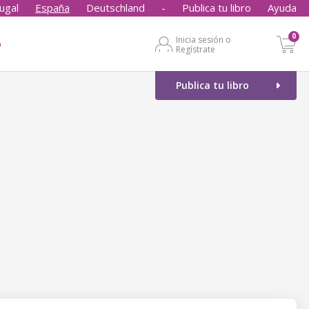
ugal
España
Deutschland
-
Publica tu libro
Ayuda
0
Inicia sesión o
o
Regístrate
Publica tu libro