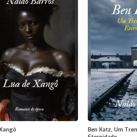
 Xangô
Ben Katz, Um Trem