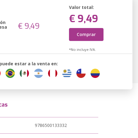
Valor total:
€ 9,49
ión
€ 9,49
esa
Comprar
*No incluye IVA.
 puede estar a la venta en:
cas
9786500133332