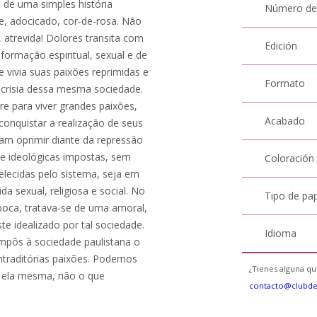
 de uma simples história
Número de
e, adocicado, cor-de-rosa. Não
 atrevida! Dolores transita com
Edición
formação espiritual, sexual e de
vivia suas paixões reprimidas e
Formato
pocrisia dessa mesma sociedade.
re para viver grandes paixões,
Acabado
 conquistar a realização de seus
am oprimir diante da repressão
 e ideológicas impostas, sem
Coloración
elecidas pelo sistema, seja em
ida sexual, religiosa e social. No
Tipo de pa
poca, tratava-se de uma amoral,
te idealizado por tal sociedade.
Idioma
impôs à sociedade paulistana o
ontraditórias paixões. Podemos
¿Tienes alguna qu
r ela mesma, não o que
contacto@clubd