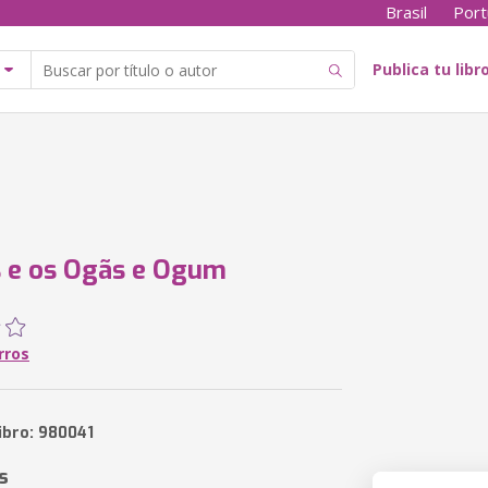
Brasil
Port
Publica tu libr
 e os Ogãs e Ogum
rros
ibro: 980041
s