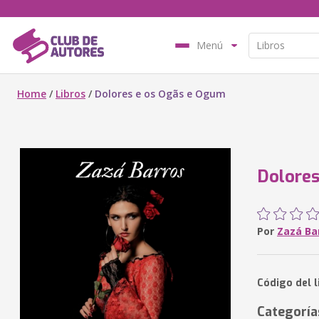
Menú
Home
/
Libros
/
Dolores e os Ogãs e Ogum
Dolores
Por
Zazá Ba
Código del l
Categoría