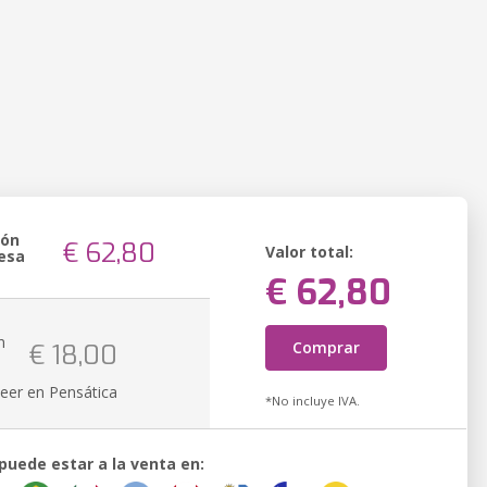
ión
€ 62,80
Valor total:
esa
€ 62,80
n
Comprar
€ 18,00
k
eer en Pensática
*No incluye IVA.
 puede estar a la venta en: