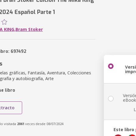
e Bran Stoker Edicion The Mika King
 2024 Español Parte 1
A KING,Bram Stoker
ibro: 697492
s
Vers
impr
las gráficas, Fantasía, Aventura, Colecciones
ografía y autobiografía, Arte
e libro
Versió
eBoo
xtracto
L
do visitada
2061
veces desde 08/07/2024
Este libro