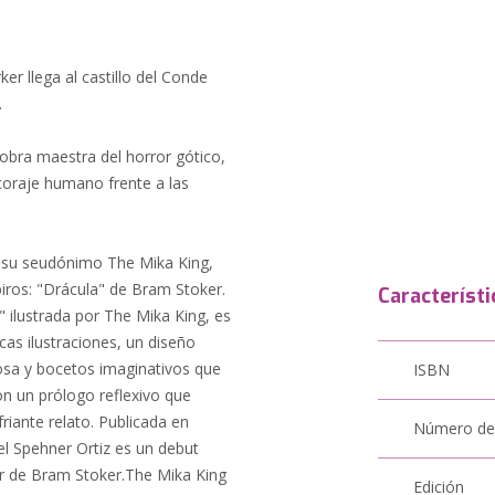
r llega al castillo del Conde
.
bra maestra del horror gótico,
 coraje humano frente a las
r su seudónimo The Mika King,
iros: "Drácula" de Bram Stoker.
Característi
" ilustrada por The Mika King, es
as ilustraciones, un diseño
osa y bocetos imaginativos que
ISBN
con un prólogo reflexivo que
friante relato. Publicada en
Número de
el Spehner Ortiz es un debut
or de Bram Stoker.The Mika King
Edición