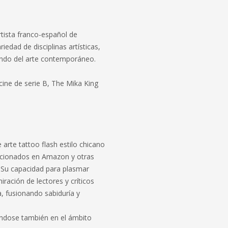
rtista franco-español de
edad de disciplinas artísticas,
mundo del arte contemporáneo.
 cine de serie B, The Mika King
s
 arte tattoo flash estilo chicano
sicionados en Amazon y otras
. Su capacidad para plasmar
ación de lectores y críticos
a, fusionando sabiduría y
ándose también en el ámbito