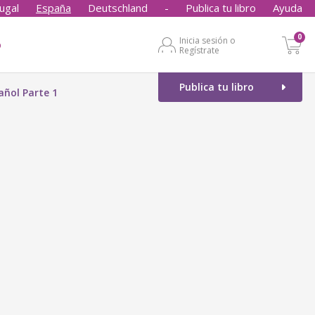
ugal
España
Deutschland
-
Publica tu libro
Ayuda
0
Inicia sesión o
o
Regístrate
Publica tu libro
añol Parte 1