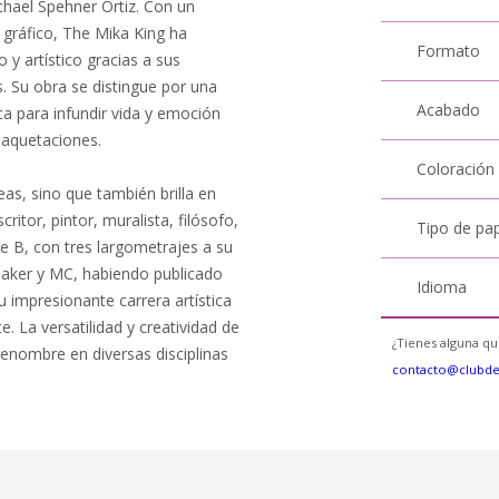
ichael Spehner Ortiz. Con un
o gráfico, The Mika King ha
Formato
 y artístico gracias a sus
. Su obra se distingue por una
Acabado
ica para infundir vida y emoción
 maquetaciones.
Coloración
as, sino que también brilla en
critor, pintor, muralista, filósofo,
Tipo de pa
ne B, con tres largometrajes a su
aker y MC, habiendo publicado
Idioma
 impresionante carrera artística
. La versatilidad y creatividad de
¿Tienes alguna qu
enombre en diversas disciplinas
contacto@clubd