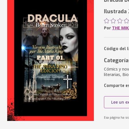
Dracula D
Ilustrada
Por
THE MIK
Código del l
Categoría
Cómics y nove
literarias, Bi
Comparte es
Lee un e
Esa página ha si