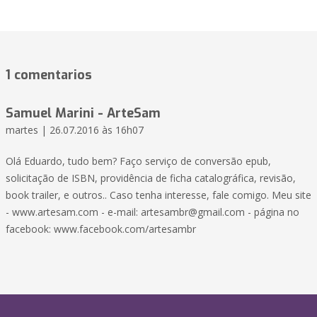
1 comentarios
Samuel Marini - ArteSam
martes | 26.07.2016 às 16h07
Olá Eduardo, tudo bem? Faço serviço de conversão epub,
solicitação de ISBN, providência de ficha catalográfica, revisão,
book trailer, e outros.. Caso tenha interesse, fale comigo. Meu site
- www.artesam.com - e-mail:
artesambr@gmail.com
- página no
facebook: www.facebook.com/artesambr