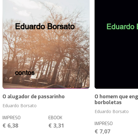
O alugador de passarinho
O homem que eng
borboletas
Eduardo Borsato
Eduardo Borsato
IMPRESO
EBOOK
IMPRESO
€ 6,38
€ 3,31
€ 7,07