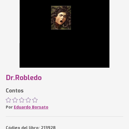
Dr.Robledo
Contos
Por
Eduardo Borsato
Código del libro: 213928