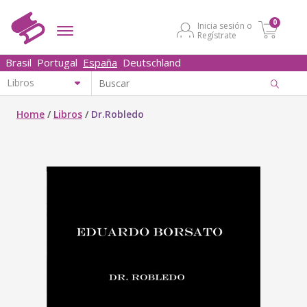
0
Inicia sesión o
Regístrate
Brasil
Portugal
España
Deutschland
Home
/
Libros
/
Dr.Robledo