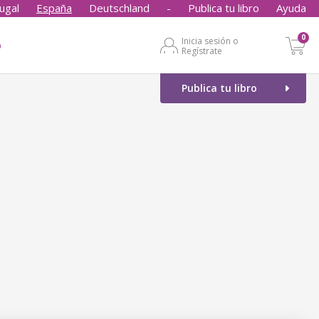
ugal
España
Deutschland
-
Publica tu libro
Ayuda
0
Inicia sesión o
o
Regístrate
Publica tu libro