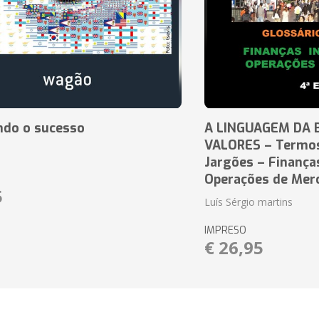
ndo o sucesso
A LINGUAGEM DA 
VALORES – Termos
Jargões – Finança
Operações de Mer
5
Luís Sérgio martins
IMPRESO
€ 26,95