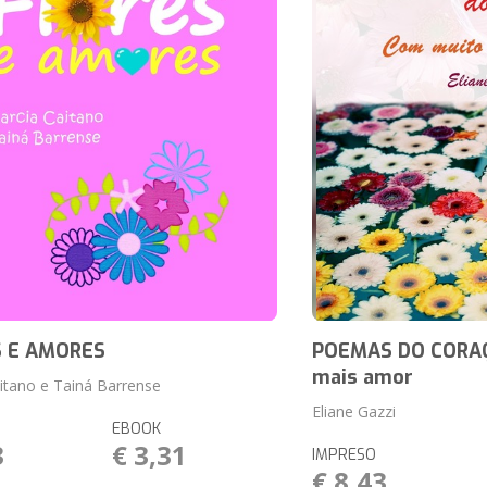
 E AMORES
POEMAS DO CORA
mais amor
itano e Tainá Barrense
Eliane Gazzi
EBOOK
3
€ 3,31
IMPRESO
€ 8,43