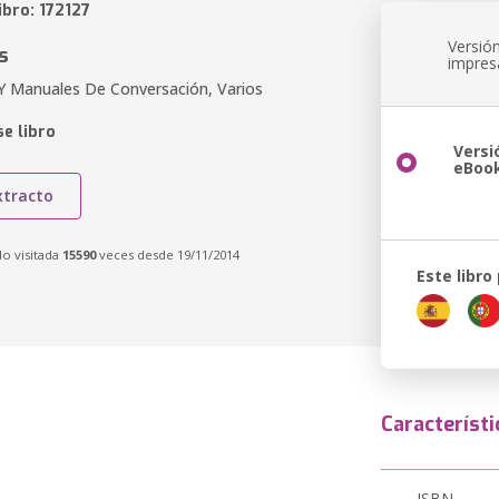
ibro: 172127
Versió
s
impres
 Y Manuales De Conversación, Varios
e libro
Versi
eBoo
xtracto
do visitada
15590
veces desde 19/11/2014
Este libro
Característi
ISBN