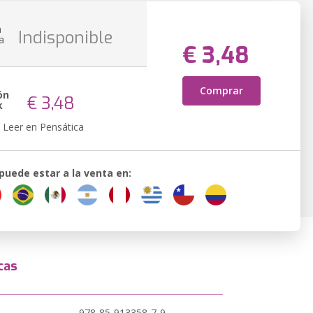
n
Indisponible
a
€ 3,48
Comprar
ón
€ 3,48
k
Leer en Pensática
 puede estar a la venta en:
cas
978-85-913358-7-9