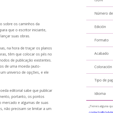
Número de
xão sobre os caminhos da
Edición
ara que o escritor iniciante,
lançar suas obras.
Formato
as, na hora de traçar os planos
Acabado
bras, têm que colocar os pés no
modos de publicação existentes.
ados de uma moeda (auto-
Coloración
e um universo de opções, e ele
Tipo de pa
eda editorial sabe que publicar
Idioma
amento, portanto, os pontos
r o mercado e algumas de suas
¿Tienes alguna qu
ás, não precisam se limitar a um
contacto@clubd