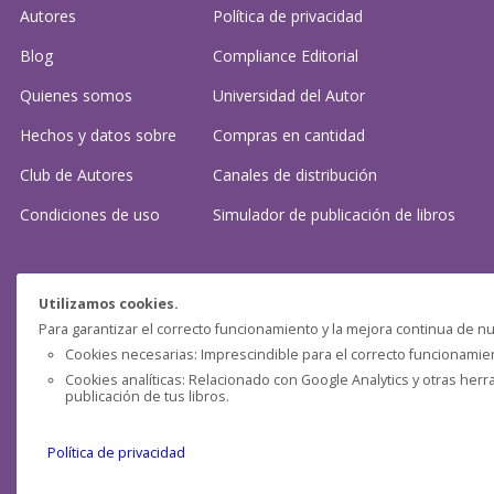
Autores
Política de privacidad
Blog
Compliance Editorial
Quienes somos
Universidad del Autor
Hechos y datos sobre
Compras en cantidad
Club de Autores
Canales de distribución
Condiciones de uso
Simulador de publicación
de libros
¿Necesitas ayuda?
Utilizamos cookies.
Para garantizar el correcto funcionamiento y la mejora continua de nu
Preguntas frecuentes
Cookies necesarias: Imprescindible para el correcto funcionamient
Cookies analíticas: Relacionado con Google Analytics y otras herr
Contacta con nosotros: (
contacto@clubdeautores.com
)
publicación de tus libros.
Política de privacidad
Pensática Lda., Número de Identificação Fiscal 517215560
Travessa de São Pedro, n° 8 - Lisboa - Portugal 1200-432