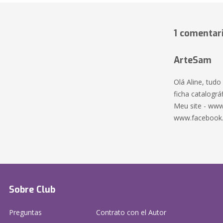
1 comentar
ArteSam
Olá Aline, tud
ficha catalográf
Meu site - www
www.facebook
Sobre Club
Preguntas
Contrato con el Autor