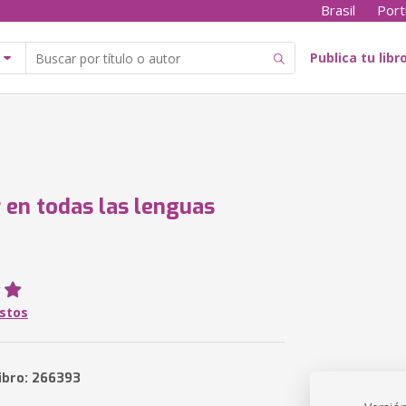
Brasil
Port
Publica tu libr
 en todas las lenguas
astos
libro: 266393