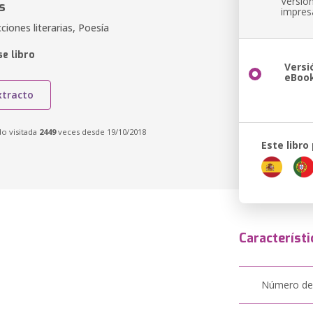
Versió
s
impres
cciones literarias, Poesía
e libro
Versi
eBoo
xtracto
do visitada
2449
veces desde 19/10/2018
Este libro
Característi
Número de