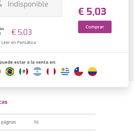
n
Indisponible
a
€ 5,03
Comprar
ón
€ 5,03
k
Leer en Pensática
 puede estar a la venta en:
cas
 páginas
50