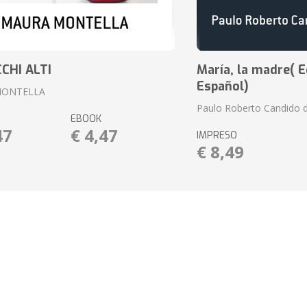
CCHI ALTI
María, la madre( E
Español)
MONTELLA
Paulo Roberto Candido 
EBOOK
47
€ 4,47
IMPRESO
€ 8,49