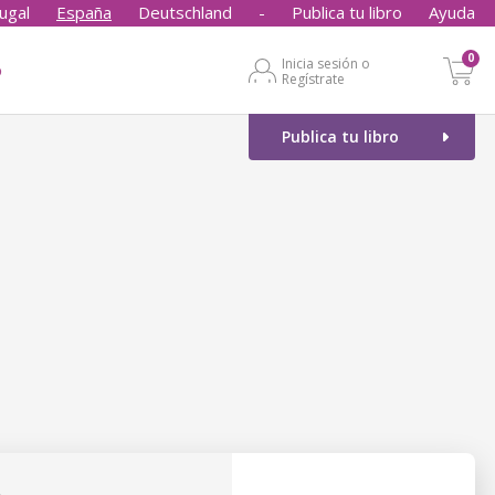
ugal
España
Deutschland
-
Publica tu libro
Ayuda
0
Inicia sesión o
o
Regístrate
Publica tu libro