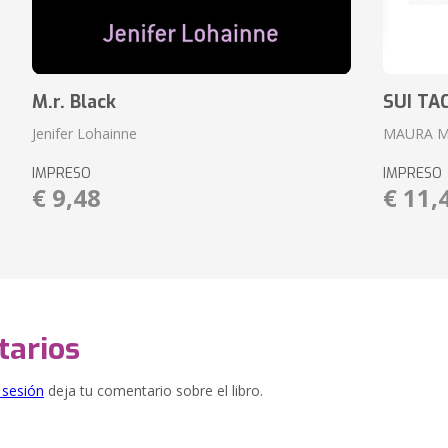
M.r. Black
SUI TA
Jenifer Lohainne
MAURA 
IMPRESO
IMPRESO
€ 9,48
€ 11,
arios
e sesión
deja tu comentario sobre el libro.