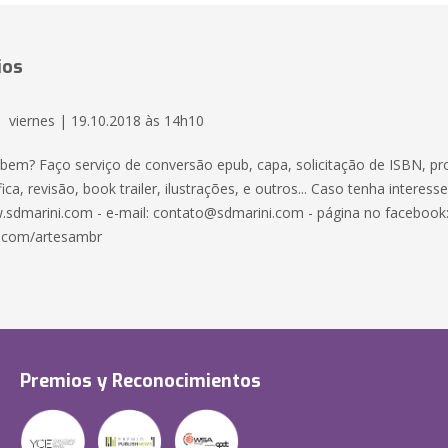
ios
viernes | 19.10.2018 às 14h10
o bem? Faço serviço de conversão epub, capa, solicitação de ISBN, pr
ica, revisão, book trailer, ilustrações, e outros... Caso tenha interess
.sdmarini.com - e-mail:
contato@sdmarini.com
- página no facebook
.com/artesambr
Premios y Reconocimientos