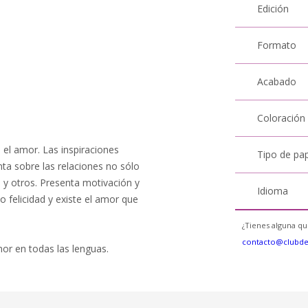
Edición
Formato
Acabado
Coloración
e el amor. Las inspiraciones
Tipo de pa
nta sobre las relaciones no sólo
s y otros. Presenta motivación y
Idioma
 felicidad y existe el amor que
¿Tienes alguna qu
contacto@clubd
mor en todas las lenguas.