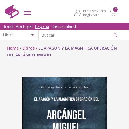
0
Inicia sesión o
Regístrate
Brasil
Portugal
España
Deutschland
Home
/
Libros
/
EL APAGÓN Y LA MAGNÍFICA OPERACIÓN
DEL ARCÁNGEL MIGUEL