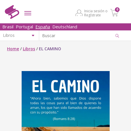
0
Inicia sesión o
Regístrate
Brasil
Portugal
España
Deutschland
Home
/
Libros
/
EL CAMINO