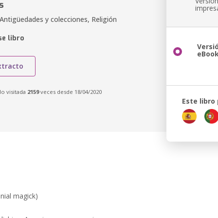
Versió
s
impres
Antigüedades y colecciones, Religión
e libro
Versi
eBoo
xtracto
do visitada
2159
veces desde 18/04/2020
Este libro
onial magick)