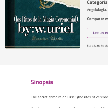
Categoría
Angelología, 
Comparte es
Lee un e
Esa página ha si
Sinopsis
The secret grimoire of Turiel: (the rites of cerem