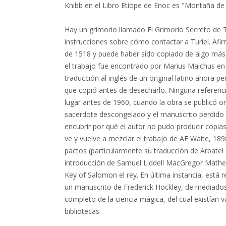
Knibb en el Libro Etíope de Enoc es "Montaña de 
Hay un grimorio llamado El Grimorio Secreto de T
instrucciones sobre cómo contactar a Turiel. Afi
de 1518 y puede haber sido copiado de algo más a
el trabajo fue encontrado por Marius Malchus e
traducción al inglés de un original latino ahora 
que copió antes de desecharlo. Ninguna referenci
lugar antes de 1960, cuando la obra se publicó ori
sacerdote descongelado y el manuscrito perdido 
encubrir por qué el autor no pudo producir copias 
ve y vuelve a mezclar el trabajo de AE ​​Waite, 189
pactos (particularmente su traducción de Arbatel d
introducción de Samuel Liddell MacGregor Mather
Key of Salomon el rey. En última instancia, está 
un manuscrito de Frederick Hockley, de mediados de
completo de la ciencia mágica, del cual existían v
bibliotecas.