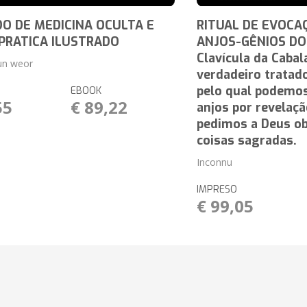
O DE MEDICINA OCULTA E
RITUAL DE EVOCA
PRATICA ILUSTRADO
ANJOS-GÊNIOS DO
Clavícula da Cabal
un weor
verdadeiro tratado
pelo qual podemos
EBOOK
55
€ 89,22
anjos por revelaçã
pedimos a Deus o
coisas sagradas.
Inconnu
IMPRESO
€ 99,05