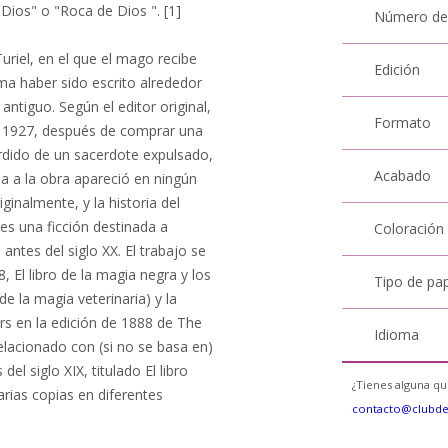
Dios" o "Roca de Dios ". [1]
Número de
uriel, en el que el mago recibe
Edición
rma haber sido escrito alrededor
ntiguo. Según el editor original,
Formato
n 1927, después de comprar una
perdido de un sacerdote expulsado,
Acabado
a a la obra apareció en ningún
ginalmente, y la historia del
es una ficción destinada a
Coloración
antes del siglo XX. El trabajo se
8, El libro de la magia negra y los
Tipo de pa
e la magia veterinaria) y la
s en la edición de 1888 de The
Idioma
relacionado con (si no se basa en)
l siglo XIX, titulado El libro
¿Tienes alguna qu
arias copias en diferentes
contacto@clubd