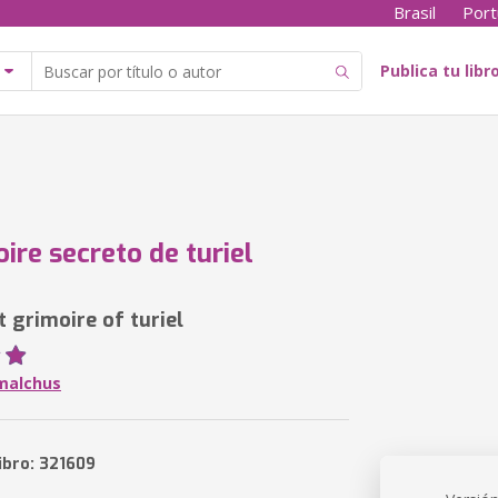
Brasil
Port
Publica tu libr
ire secreto de turiel
 grimoire of turiel
malchus
ibro: 321609