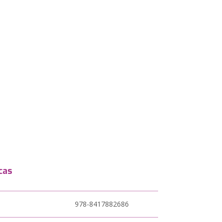
cas
978-8417882686