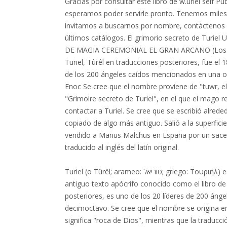
Gracias por consultar este libro de w.uriel self P
esperamos poder servirle pronto. Tenemos miles d
invitamos a buscarnos por nombre, contáctenos e
últimos catálogos. El grimorio secreto de Turie
DE MAGIA CEREMONIAL EL GRAN ARCANO (Los rit
Turiel, Tûrêl en traducciones posteriores, fue el 
de los 200 ángeles caídos mencionados en una ob
Enoc Se cree que el nombre proviene de "tuwr, el"
"Grimoire secreto de Turiel", en el que el mago 
contactar a Turiel. Se cree que se escribió alre
copiado de algo más antiguo. Salió a la superfic
vendido a Marius Malchus en España por un sace
traducido al inglés del latín original.
Turiel (o Tûrêl; arameo: טוריאל; griego: Τουριήλ) es un observador caído en el
antiguo texto apócrifo conocido como el libro de
posteriores, es uno de los 20 líderes de 200 áng
decimoctavo. Se cree que el nombre se origina en
significa "roca de Dios", mientras que la traduc