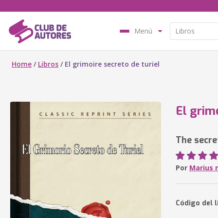
Menú
Home
/
Libros
/
El grimoire secreto de turiel
El grimo
The secret
Por
Marius 
Código del l