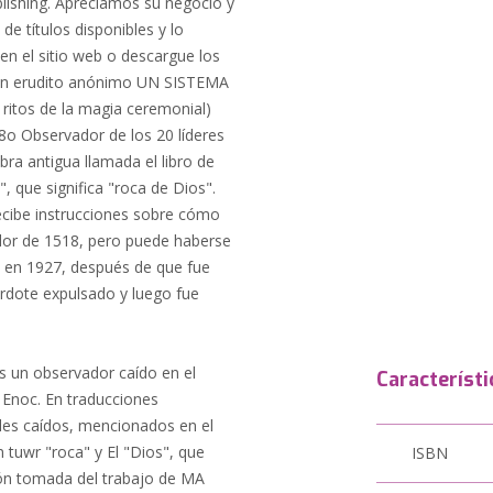
ublishing. Apreciamos su negocio y
e títulos disponibles y lo
n el sitio web o descargue los
l Un erudito anónimo UN SISTEMA
os de la magia ceremonial)
18o Observador de los 20 líderes
ra antigua llamada el libro de
, que significa "roca de Dios".
recibe instrucciones sobre cómo
dedor de 1518, pero puede haberse
ie en 1927, después de que fue
rdote expulsado y luego fue
Característi
 Enoc. En traducciones
eles caídos, mencionados en el
 tuwr "roca" y El "Dios", que
ISBN
ción tomada del trabajo de MA