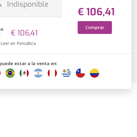
n
Indisponible
a
€ 106,41
Comprar
ón
€ 106,41
k
Leer en Pensática
 puede estar a la venta en: