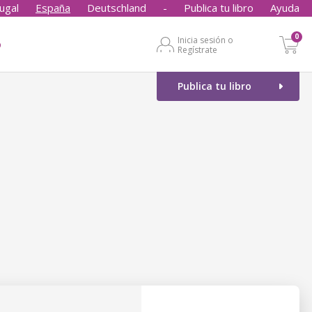
ugal
España
Deutschland
-
Publica tu libro
Ayuda
0
Inicia sesión o
o
Regístrate
Publica tu libro