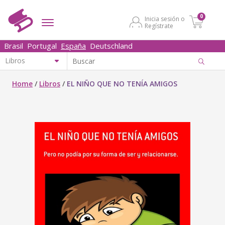
0
Inicia sesión o
Regístrate
Brasil
Portugal
España
Deutschland
Home
/
Libros
/
EL NIÑO QUE NO TENÍA AMIGOS