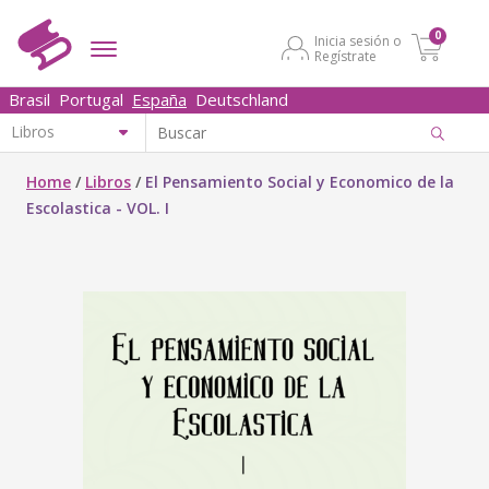
0
Inicia sesión o
Regístrate
Brasil
Portugal
España
Deutschland
Home
/
Libros
/
El Pensamiento Social y Economico de la
Escolastica - VOL. I