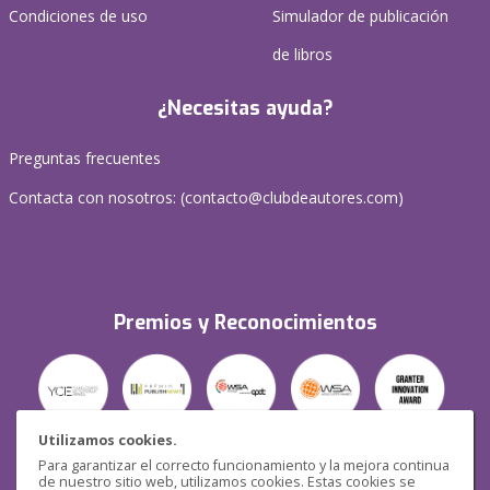
Condiciones de uso
Simulador de publicación
de libros
¿Necesitas ayuda?
Preguntas frecuentes
Contacta con nosotros: (
contacto@clubdeautores.com
)
Premios y Reconocimientos
Utilizamos cookies.
Para garantizar el correcto funcionamiento y la mejora continua
Seguridad
de nuestro sitio web, utilizamos cookies. Estas cookies se