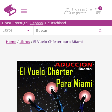
0
Inicia sesión o
Regístrate
Brasil
Portugal
España
Deutschland
Home
/
Libros
/
El Vuelo Chárter para Miami