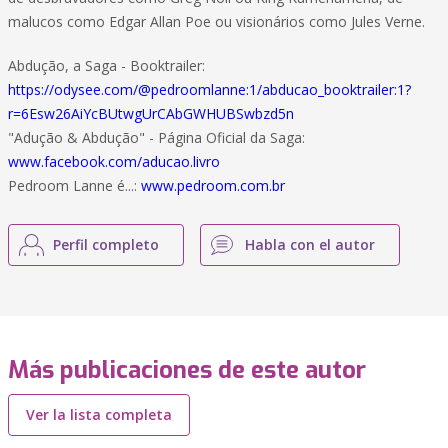
malucos como Edgar Allan Poe ou visionários como Jules Verne.
Abdução, a Saga - Booktrailer:
https://odysee.com/@pedroomlanne:1/abducao_booktrailer:1?
r=6Esw26AiYcBUtwgUrCAbGWHUBSwbzd5n
"Adução & Abdução" - Página Oficial da Saga:
www.facebook.com/aducao.livro
Pedroom Lanne é...:
www.pedroom.com.br
Perfil completo
Habla con el autor
Más publicaciones de este autor
Ver la lista completa