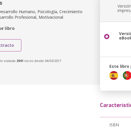
s
Versió
impres
esarrollo Humano, Psicología, Crecimiento
arrollo Profesional, Motivacional
e libro
Versi
eBoo
xtracto
do visitada
2941
veces desde 04/03/2017
Este libro
Característi
ISBN