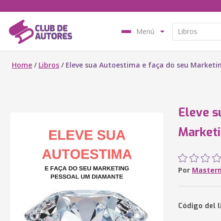
Menú
Home
/
Libros
/
Eleve sua Autoestima e faça do seu Market
Eleve s
Market
Por
Master
Código del 