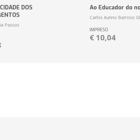
CIDADE DOS
Ao Educador do no
MENTOS
Carlos Aurino Barroso 
eia Passos
IMPRESO
€ 10,04
8