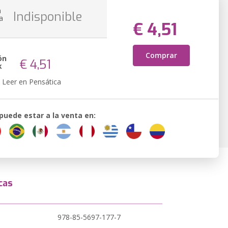
n
Indisponible
a
€ 4,51
Comprar
ón
€ 4,51
k
Leer en Pensática
 puede estar a la venta en:
cas
978-85-5697-177-7