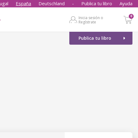
ugal
España
Deutschland
-
Publica tu libro
Ayuda
0
Inicia sesión o
o
Regístrate
Publica tu libro