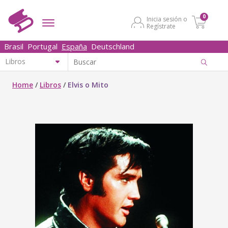
0
Inicia sesión o
Regístrate
Brasil
Portugal
España
Deutschland
Home
/
Libros
/
Elvis o Mito