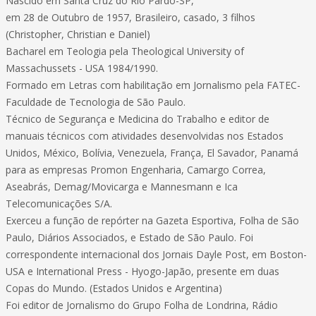
Nascido em Santa Cruz do Rio Pardo-SP,
em 28 de Outubro de 1957, Brasileiro, casado, 3 filhos
(Christopher, Christian e Daniel)
Bacharel em Teologia pela Theological University of
Massachussets - USA 1984/1990.
Formado em Letras com habilitação em Jornalismo pela FATEC-
Faculdade de Tecnologia de São Paulo.
Técnico de Segurança e Medicina do Trabalho e editor de
manuais técnicos com atividades desenvolvidas nos Estados
Unidos, México, Bolívia, Venezuela, França, El Savador, Panamá
para as empresas Promon Engenharia, Camargo Correa,
Aseabrás, Demag/Movicarga e Mannesmann e Ica
Telecomunicações S/A.
Exerceu a função de repórter na Gazeta Esportiva, Folha de São
Paulo, Diários Associados, e Estado de São Paulo. Foi
correspondente internacional dos Jornais Dayle Post, em Boston-
USA e International Press - Hyogo-Japão, presente em duas
Copas do Mundo. (Estados Unidos e Argentina)
Foi editor de Jornalismo do Grupo Folha de Londrina, Rádio