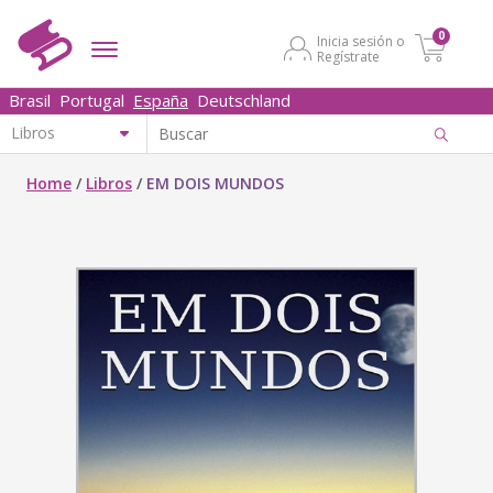
0
Inicia sesión o
Regístrate
Brasil
Portugal
España
Deutschland
Home
/
Libros
/
EM DOIS MUNDOS