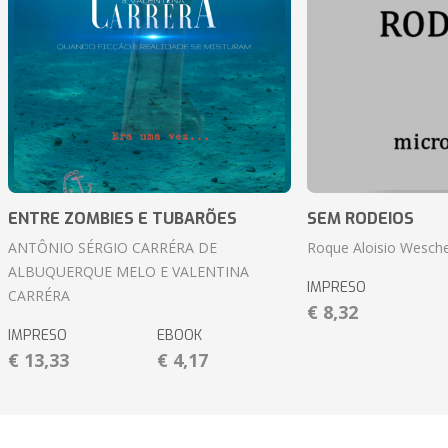
ENTRE ZOMBIES E TUBARÕES
SEM RODEIOS
ANTÔNIO SÉRGIO CARRÉRA DE
Roque Aloisio Wesche
ALBUQUERQUE MELO E VALENTINA
IMPRESO
CARRÉRA
€ 8,32
IMPRESO
EBOOK
€ 13,33
€ 4,17