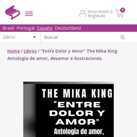
0
Inicia sesión o
Regístrate
Brasil
Portugal
España
Deutschland
Home
/
Libros
/
“Entre Dolor y Amor” The Mika King
Antología de amor, desamor e ilustraciones.