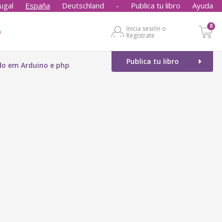
ugal
España
Deutschland
-
Publica tu libro
Ayuda
0
Inicia sesión o
o
Regístrate
Publica tu libro
do em Arduino e php