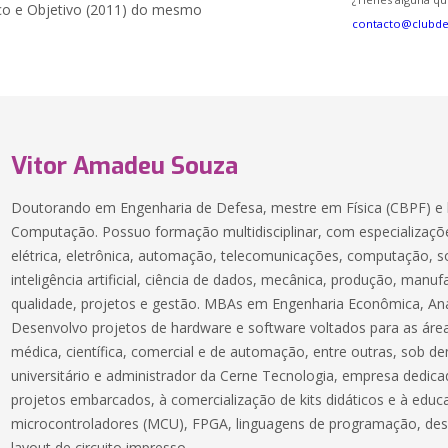
ico e Objetivo (2011) do mesmo
contacto@clubd
Vitor Amadeu Souza
Doutorando em Engenharia de Defesa, mestre em Física (CBPF) e 
Computação. Possuo formação multidisciplinar, com especializaçõe
elétrica, eletrônica, automação, telecomunicações, computação, 
inteligência artificial, ciência de dados, mecânica, produção, manuf
qualidade, projetos e gestão. MBAs em Engenharia Econômica, Aná
Desenvolvo projetos de hardware e software voltados para as áreas
médica, científica, comercial e de automação, entre outras, sob 
universitário e administrador da Cerne Tecnologia, empresa dedic
projetos embarcados, à comercialização de kits didáticos e à educ
microcontroladores (MCU), FPGA, linguagens de programação, des
layout de circuito impresso.