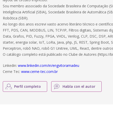
Sou membro associado da Sociedade Brasileira de Computação (SB
Inteligência Artificial (SBIA), Sociedade Brasileira de Automática (S
Robótica (SBR).
Ao longo dos anos escrevi vasto acervo literário técnico e científ
FFT, PDS, CAN, MODBUS, LIN, TCP/IP, Filtros digitais, Sistemas dig
Data, Grafos, PID, Fuzzy, FPGA, VHDL, Verilog, CLP, DSC, DSP, ARM
starter, energia solar, IoT, LoRa, Java, php, JS, REST, Spring Boot,
Perceptron, robô NAO, robô G1 Unitree, UML, React, dentre outros
O catálogo completo está publicado no Clube de Autores (https://bi
Linkedin:
www.linkedin.com/in/engvitoramadeu
Cerne Tec:
www.cerne-tec.com.br
Perfil completo
Habla con el autor