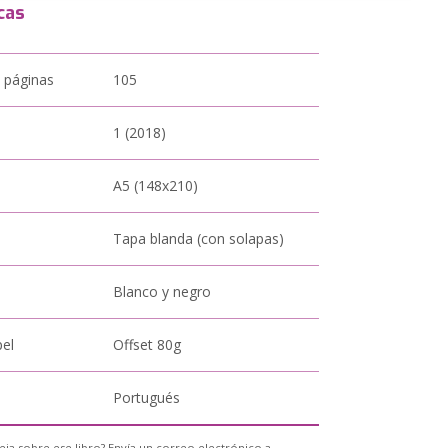
cas
 páginas
105
1 (2018)
A5 (148x210)
Tapa blanda (con solapas)
Blanco y negro
pel
Offset 80g
Portugués
eja sobre ese libro? Envía un correo electrónico a