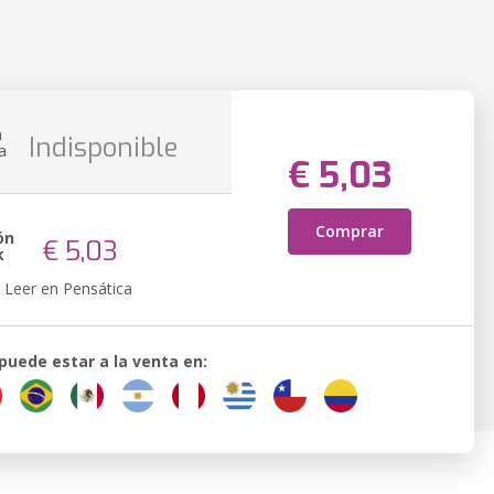
n
Indisponible
a
€ 5,03
Comprar
ón
€ 5,03
k
Leer en Pensática
 puede estar a la venta en: