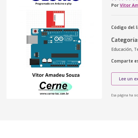
Por
Vitor A
Código del 
Categoría
Educación, T
Comparte es
Lee un e
Esa página ha si