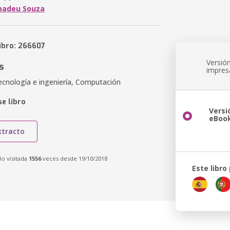
madeu Souza
libro: 266607
Versió
s
impres
ecnología e ingeniería, Computación
e libro
Versi
eBoo
xtracto
do visitada
1556
veces desde 19/10/2018
Este libro