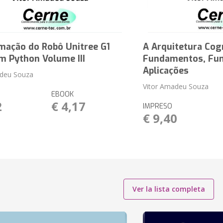
mação do Robô Unitree G1
A Arquitetura Cog
m Python Volume III
Fundamentos, Fun
Aplicações
adeu Souza
Vitor Amadeu Souza
EBOOK
2
€ 4,17
IMPRESO
€ 9,40
Ver la lista completa