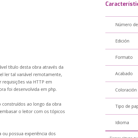
Característi
Número de
Edición
Formato
ável título desta obra através da
Acabado
el ler tal variável remotamente,
er requisições via HTTP em
ora foi desenvolvida em php.
Coloración
o construídos ao longo da obra
Tipo de pa
mbasar o leitor com os tópicos
Idioma
ia ou possua experiência dos
¿Tienes alguna qu