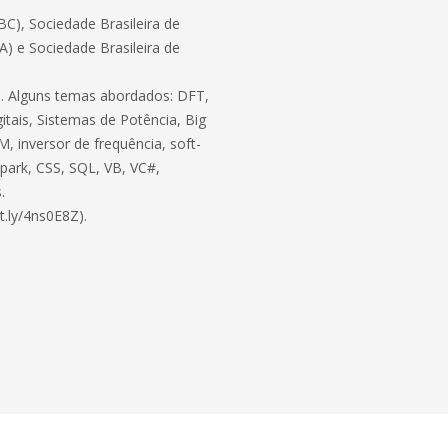
C), Sociedade Brasileira de
BA) e Sociedade Brasileira de
ico. Alguns temas abordados: DFT,
itais, Sistemas de Potência, Big
, inversor de frequência, soft-
 Spark, CSS, SQL, VB, VC#,
.
t.ly/4ns0E8Z).