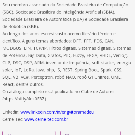
Sou membro associado da Sociedade Brasileira de Computação
(SBC), Sociedade Brasileira de Inteligência Artificial (SBIA),
Sociedade Brasileira de Automática (SBA) e Sociedade Brasileira
de Robótica (SBR).
Ao longo dos anos escrevi vasto acervo literário técnico e
científico. Alguns temas abordados: DFT, FFT, PDS, CAN,
MODBUS, LIN, TCP/IP, Filtros digitais, Sistemas digitais, Sistemas
de Potência, Big Data, Grafos, PID, Fuzzy, FPGA, VHDL, Verilog,
CLP, DSC, DSP, ARM, inversor de frequência, soft-starter, energia
solar, IoT, LoRa, Java, php, JS, REST, Spring Boot, Spark, CSS,
SQL, VB, VC#, Perceptron, robô NAO, robô G1 Unitree, UML,
React, dentre outros.
O catálogo completo está publicado no Clube de Autores
(https://bit.ly/4ns0E8Z).
Linkedin:
www.linkedin.com/in/engvitoramadeu
Cerne Tec:
www.cerne-tec.com.br