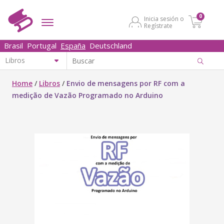
0
Inicia sesión o
Regístrate
Brasil
Portugal
España
Deutschland
Home
/
Libros
/
Envio de mensagens por RF com a
medição de Vazão Programado no Arduino