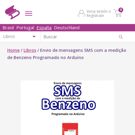
0
Inicia sesión o
Regístrate
Brasil
Portugal
España
Deutschland
Home
/
Libros
/
Envio de mensagens SMS com a medição
de Benzeno Programado no Arduino