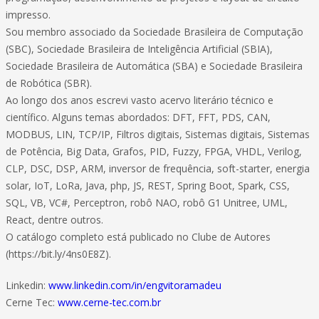
impresso.
Sou membro associado da Sociedade Brasileira de Computação
(SBC), Sociedade Brasileira de Inteligência Artificial (SBIA),
Sociedade Brasileira de Automática (SBA) e Sociedade Brasileira
de Robótica (SBR).
Ao longo dos anos escrevi vasto acervo literário técnico e
científico. Alguns temas abordados: DFT, FFT, PDS, CAN,
MODBUS, LIN, TCP/IP, Filtros digitais, Sistemas digitais, Sistemas
de Potência, Big Data, Grafos, PID, Fuzzy, FPGA, VHDL, Verilog,
CLP, DSC, DSP, ARM, inversor de frequência, soft-starter, energia
solar, IoT, LoRa, Java, php, JS, REST, Spring Boot, Spark, CSS,
SQL, VB, VC#, Perceptron, robô NAO, robô G1 Unitree, UML,
React, dentre outros.
O catálogo completo está publicado no Clube de Autores
(https://bit.ly/4ns0E8Z).
Linkedin:
www.linkedin.com/in/engvitoramadeu
Cerne Tec:
www.cerne-tec.com.br