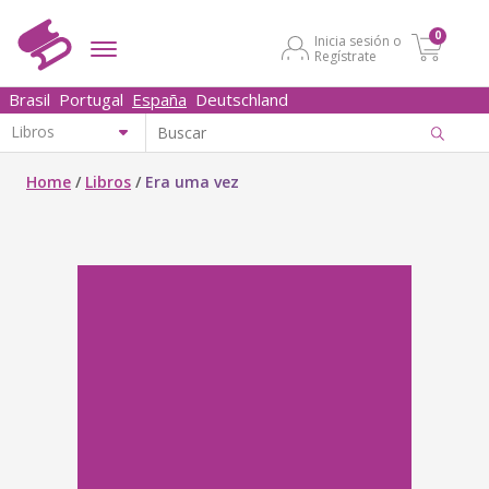
0
Inicia sesión o
Regístrate
Brasil
Portugal
España
Deutschland
Home
/
Libros
/
Era uma vez