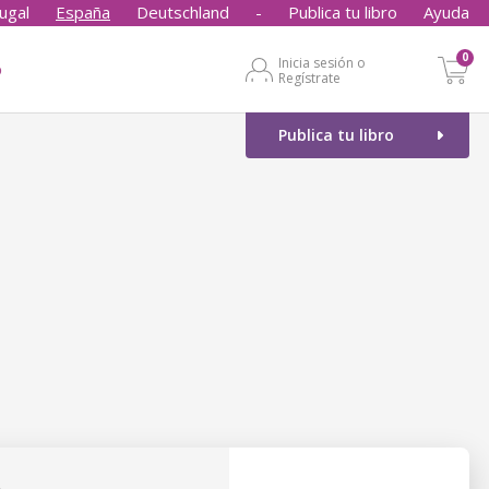
ugal
España
Deutschland
-
Publica tu libro
Ayuda
0
Inicia sesión o
o
Regístrate
Publica tu libro