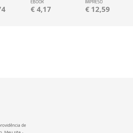
EBOOK
IMPRESO
74
€ 4,17
€ 12,59
providência de
o. Meu site -