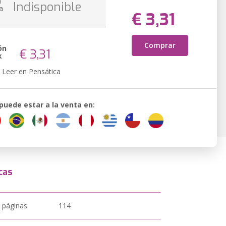
n
Indisponible
a
€ 3,31
Comprar
ón
€ 3,31
k
Leer en Pensática
 puede estar a la venta en:
cas
 páginas
114