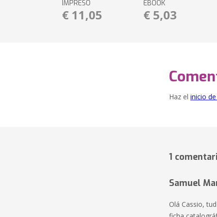
IMPRESO
EBOOK
€ 11,05
€ 5,03
Coment
Haz el
inicio d
1 comentar
Samuel Mar
Olá Cassio, tu
ficha catalográ