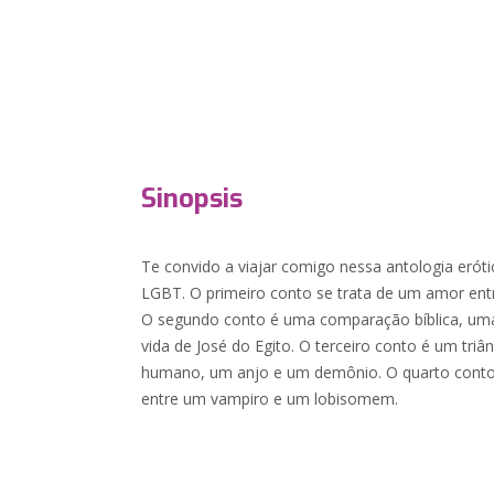
Sinopsis
Te convido a viajar comigo nessa antologia erót
LGBT. O primeiro conto se trata de um amor entr
O segundo conto é uma comparação bíblica, uma 
vida de José do Egito. O terceiro conto é um tr
humano, um anjo e um demônio. O quarto conto 
entre um vampiro e um lobisomem.