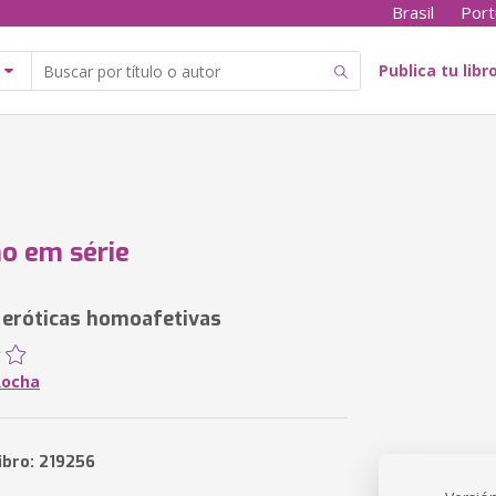
Brasil
Port
Publica tu libr
o em série
 eróticas homoafetivas
Rocha
ibro: 219256