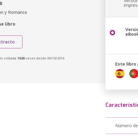
Versió
s
impres
ión y Romance
e libro
Versi
eBoo
xtracto
do visitada
1626
veces desde 04/10/2016
Este libro
Característi
Número de