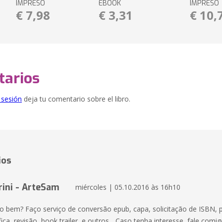
IMPRESO
EBOOK
IMPRESO
€ 7,98
€ 3,31
€ 10,
arios
e sesión
deja tu comentario sobre el libro.
ios
ini - ArteSam
miércoles | 05.10.2016 às 16h10
do bem? Faço serviço de conversão epub, capa, solicitação de ISBN, 
fica, revisão, book trailer, e outros... Caso tenha interesse, fale comig