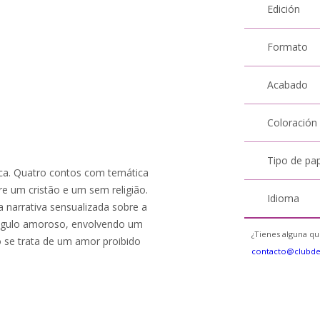
Edición
Formato
Acabado
Coloración
Tipo de pa
ica. Quatro contos com temática
e um cristão e um sem religião.
Idioma
narrativa sensualizada sobre a
iângulo amoroso, envolvendo um
¿Tienes alguna qu
se trata de um amor proibido
contacto@clubd