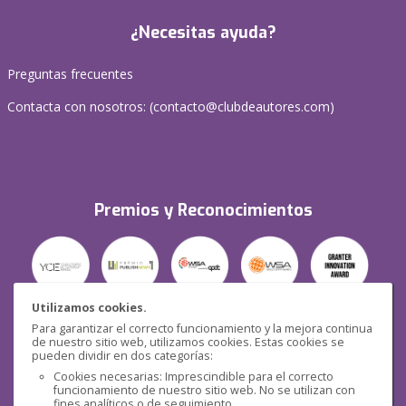
¿Necesitas ayuda?
Preguntas frecuentes
Contacta con nosotros: (
contacto@clubdeautores.com
)
Premios y Reconocimientos
Utilizamos cookies.
Para garantizar el correcto funcionamiento y la mejora continua
Seguridad
de nuestro sitio web, utilizamos cookies. Estas cookies se
pueden dividir en dos categorías:
Cookies necesarias: Imprescindible para el correcto
funcionamiento de nuestro sitio web. No se utilizan con
fines analíticos o de seguimiento.