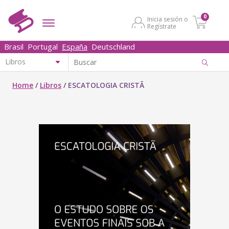
0
Inicia sesión o
Regístrate
Brasil
Portugal
España
Deutschland
Home
/
Libros
/
ESCATOLOGIA CRISTÃ