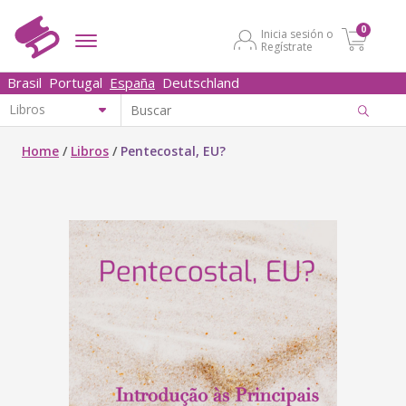
0
Inicia sesión o
Regístrate
Brasil
Portugal
España
Deutschland
Home
/
Libros
/
Pentecostal, EU?