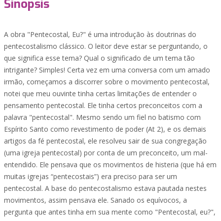
Sinopsis
A obra "Pentecostal, Eu?" é uma introdução às doutrinas do
pentecostalismo clássico. O leitor deve estar se perguntando, o
que significa esse tema? Qual o significado de um tema tão
intrigante? Simples! Certa vez em uma conversa com um amado
irmão, começamos a discorrer sobre o movimento pentecostal,
notei que meu ouvinte tinha certas limitações de entender o
pensamento pentecostal. Ele tinha certos preconceitos com a
palavra "pentecostal". Mesmo sendo um fiel no batismo com
Espírito Santo como revestimento de poder (At 2), e os demais
artigos da fé pentecostal, ele resolveu sair de sua congregação
(uma igreja pentecostal) por conta de um preconceito, um mal-
entendido. Ele pensava que os movimentos de histeria (que há em
muitas igrejas “pentecostais”) era preciso para ser um
pentecostal. A base do pentecostalismo estava pautada nestes
movimentos, assim pensava ele. Sanado os equívocos, a
pergunta que antes tinha em sua mente como "Pentecostal, eu?",