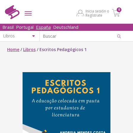
0
Inicia sesión o
Regístrate
Brasil
Portugal
España
Deutschland
Home
/
Libros
/
Escritos Pedagógicos 1