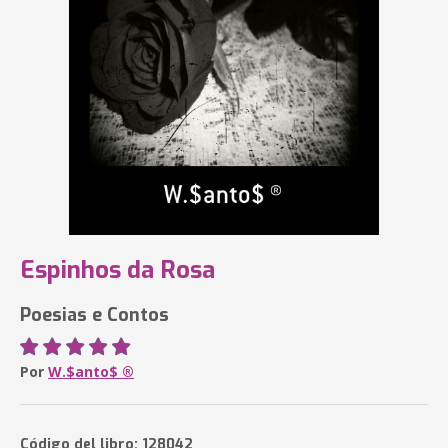
Espinhos da Rosa
Poesias e Contos
Por
W.$anto$ ®
Código del libro: 128042