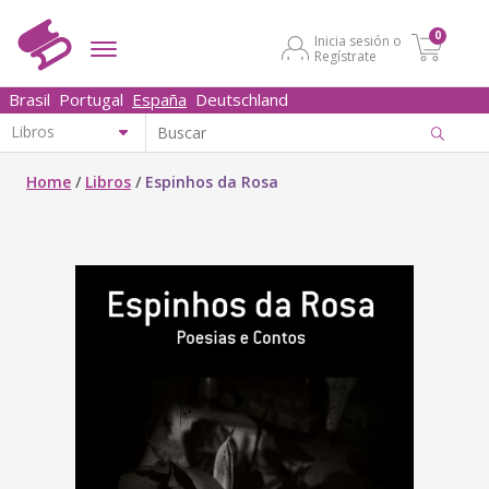
0
Inicia sesión o
Regístrate
Brasil
Portugal
España
Deutschland
Home
/
Libros
/
Espinhos da Rosa