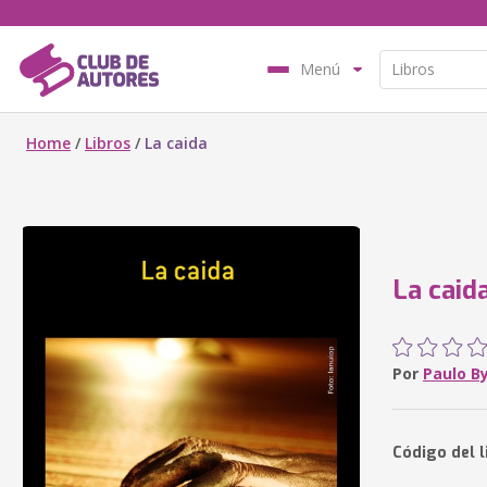
Menú
Home
/
Libros
/
La caida
La caid
Por
Paulo B
Código del l