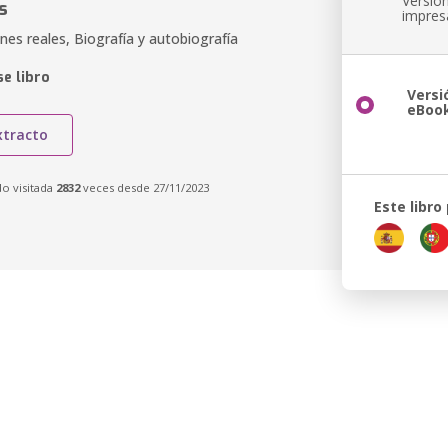
Versió
s
impres
nes reales, Biografía y autobiografía
e libro
Versi
eBoo
xtracto
do visitada
2832
veces desde 27/11/2023
Este libro