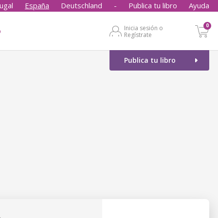
ugal
España
Deutschland
-
Publica tu libro
Ayuda
0
Inicia sesión o
o
Regístrate
Publica tu libro