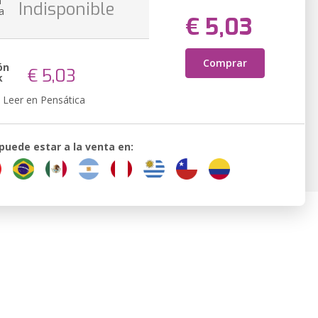
n
Indisponible
a
€ 5,03
Comprar
ón
€ 5,03
k
Leer en Pensática
 puede estar a la venta en: