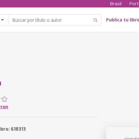
Brasil
Port
Publica tu libr
a
yron
ibro: 618313