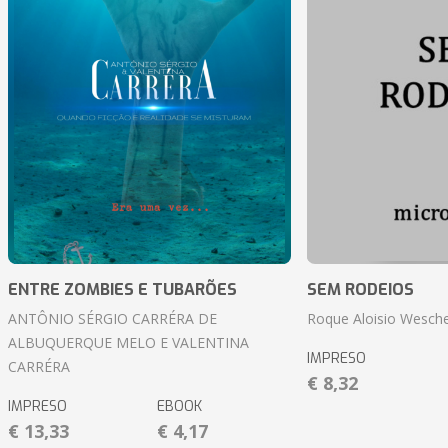
ENTRE ZOMBIES E TUBARÕES
SEM RODEIOS
ANTÔNIO SÉRGIO CARRÉRA DE
Roque Aloisio Wesche
ALBUQUERQUE MELO E VALENTINA
IMPRESO
CARRÉRA
€ 8,32
IMPRESO
EBOOK
€ 13,33
€ 4,17