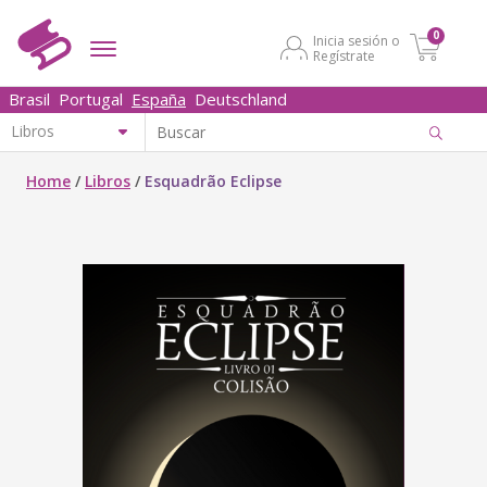
0
Inicia sesión o
Regístrate
Brasil
Portugal
España
Deutschland
Home
/
Libros
/
Esquadrão Eclipse