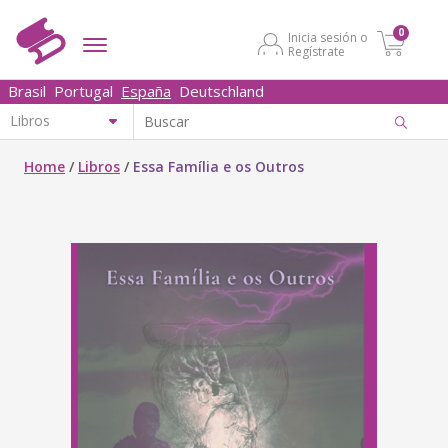
0
Inicia sesión o
Regístrate
Brasil
Portugal
España
Deutschland
Home
/
Libros
/
Essa Família e os Outros