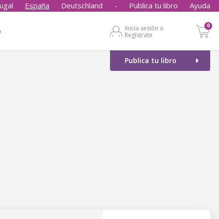
ugal
España
Deutschland
-
Publica tu libro
Ayuda
0
Inicia sesión o
o
Regístrate
Publica tu libro