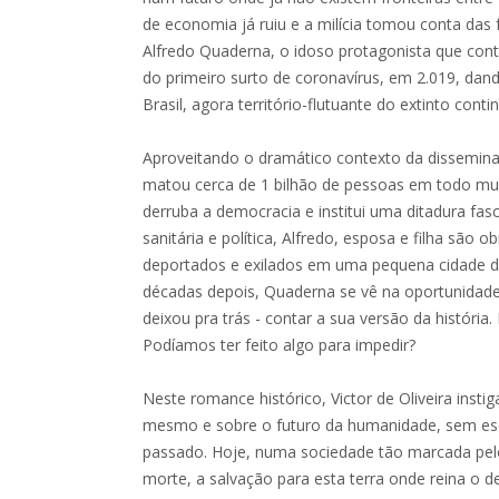
de economia já ruiu e a milícia tomou conta das f
Alfredo Quaderna, o idoso protagonista que cont
do primeiro surto de coronavírus, em 2.019, dand
Brasil, agora território-flutuante do extinto cont
Aproveitando o dramático contexto da dissemina
matou cerca de 1 bilhão de pessoas em todo mun
derruba a democracia e institui uma ditadura fasci
sanitária e política, Alfredo, esposa e filha são o
deportados e exilados em uma pequena cidade do
décadas depois, Quaderna se vê na oportunidade 
deixou pra trás - contar a sua versão da história
Podíamos ter feito algo para impedir?
Neste romance histórico, Victor de Oliveira instig
mesmo e sobre o futuro da humanidade, sem es
passado. Hoje, numa sociedade tão marcada pe
morte, a salvação para esta terra onde reina o 