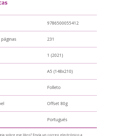
cas
9786500055412
 páginas
231
1 (2021)
A5 (148x210)
Folleto
pel
Offset 80g
Portugués
eja sobre ese libro? Envía un correo electrónico a