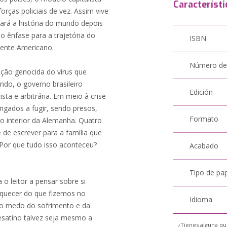
Característi
orças policiais de vez. Assim vive
ará a história do mundo depois
o ênfase para a trajetória do
ISBN
inente Americano.
Número de
ção genocida do vírus que
do, o governo brasileiro
Edición
sta e arbitrária. Em meio à crise
brigados a fugir, sendo presos,
Formato
 interior da Alemanha. Quatro
de escrever para a família que
. Por que tudo isso aconteceu?
Acabado
Tipo de pa
a o leitor a pensar sobre si
quecer do que fizemos no
Idioma
lo medo do sofrimento e da
desatino talvez seja mesmo a
¿Tienes alguna qu