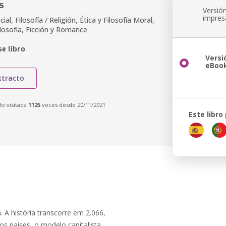
s
Versió
impres
ial, Filosofía / Religión, Ética y Filosofía Moral,
ilosofía, Ficción y Romance
e libro
Versi
eBoo
xtracto
do visitada
1125
veces desde 20/11/2021
Este libro
 A história transcorre em 2.066,
os países, o modelo capitalista