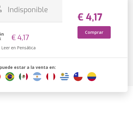
n
Indisponible
a
€ 4,17
Comprar
ón
€ 4,17
k
Leer en Pensática
 puede estar a la venta en: