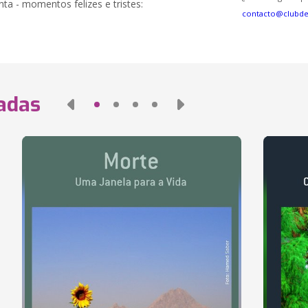
ta - momentos felizes e tristes:
contacto@clubd
nadas