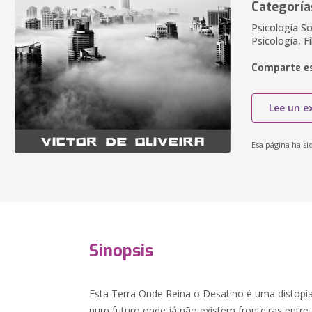
Categoría
Psicología Soc
Psicología, F
Comparte es
Lee un e
Esa página ha si
Sinopsis
Esta Terra Onde Reina o Desatino é uma distopia.
num futuro onde já não existem fronteiras entre 