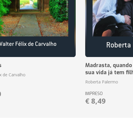
s
Madrasta, quando
sua vida já tem fi
ix de Carvalho
Roberta Palermo
0
IMPRESO
€ 8,49