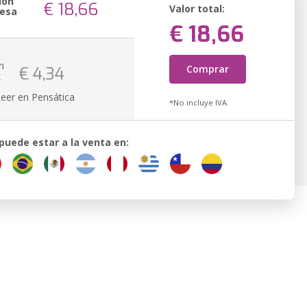
ión
€ 18,66
Valor total:
resa
€ 18,66
n
Comprar
€ 4,34
k
Leer en Pensática
*No incluye IVA.
 puede estar a la venta en: