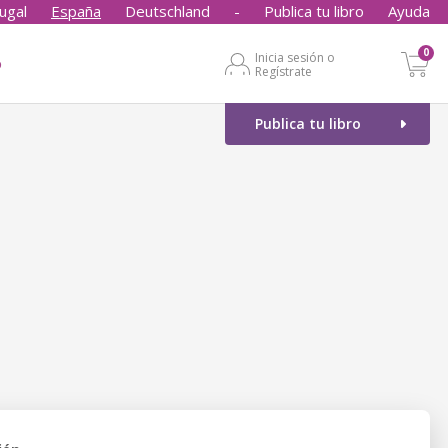
ugal
España
Deutschland
-
Publica tu libro
Ayuda
0
Inicia sesión o
o
Regístrate
Publica tu libro