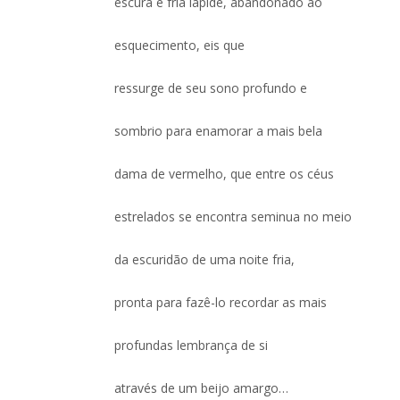
escura e fria lápide, abandonado ao
esquecimento, eis que
ressurge de seu sono profundo e
sombrio para enamorar a mais bela
dama de vermelho, que entre os céus
estrelados se encontra seminua no meio
da escuridão de uma noite fria,
pronta para fazê-lo recordar as mais
profundas lembrança de si
através de um beijo amargo…