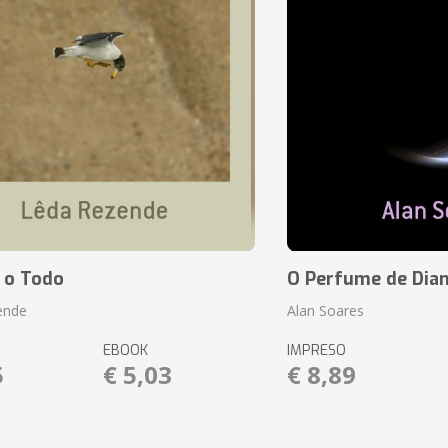
 o Todo
O Perfume de Dia
ende
Alan Soares
EBOOK
IMPRESO
5
€ 5,03
€ 8,89