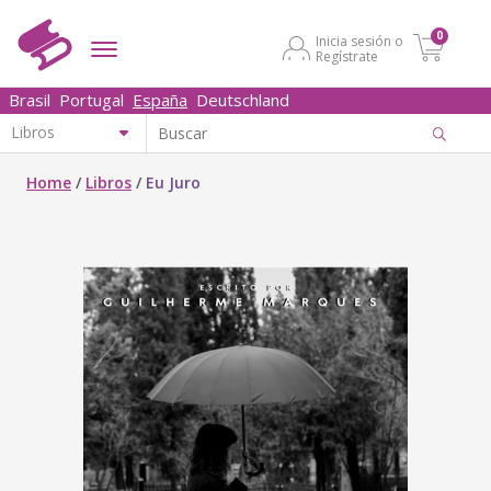
0
Inicia sesión o
Regístrate
Brasil
Portugal
España
Deutschland
Home
/
Libros
/
Eu Juro