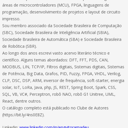
áreas de microcontroladores (MCU), FPGA, linguagens de
programação, desenvolvimento de projetos e layout de circuito
impresso.
Sou membro associado da Sociedade Brasileira de Computação
(SBC), Sociedade Brasileira de Inteligência Artificial (SBIA),
Sociedade Brasileira de Automática (SBA) e Sociedade Brasileira
de Robótica (SBR).
Ao longo dos anos escrevi vasto acervo literário técnico e
científico. Alguns temas abordados: DFT, FFT, PDS, CAN,
MODBUS, LIN, TCP/IP, Filtros digitais, Sistemas digitais, Sistemas
de Potência, Big Data, Grafos, PID, Fuzzy, FPGA, VHDL, Verilog,
CLP, DSC, DSP, ARM, inversor de frequência, soft-starter, energia
solar, IoT, LoRa, Java, php, JS, REST, Spring Boot, Spark, CSS,
SQL, VB, VC#, Perceptron, robô NAO, robô G1 Unitree, UML,
React, dentre outros.
O catálogo completo está publicado no Clube de Autores
(https://bit.ly/4ns0E8Z).
Linkedin:
www.linkedin.com/in/engvitoramadeu