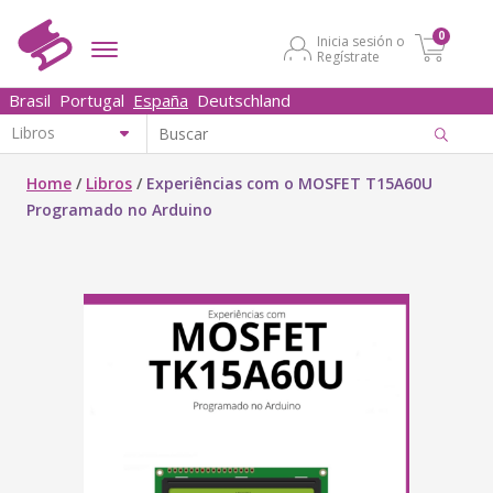
0
Inicia sesión o
Regístrate
Brasil
Portugal
España
Deutschland
Home
/
Libros
/
Experiências com o MOSFET T15A60U
Programado no Arduino