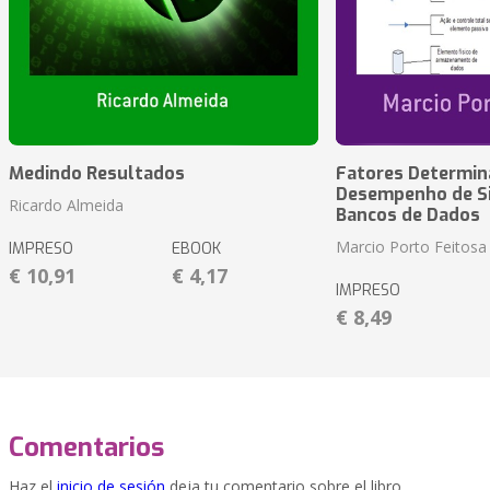
Medindo Resultados
Fatores Determin
Desempenho de S
Ricardo Almeida
Bancos de Dados
Marcio Porto Feitosa
IMPRESO
EBOOK
€ 10,91
€ 4,17
IMPRESO
€ 8,49
Comentarios
Haz el
inicio de sesión
deja tu comentario sobre el libro.