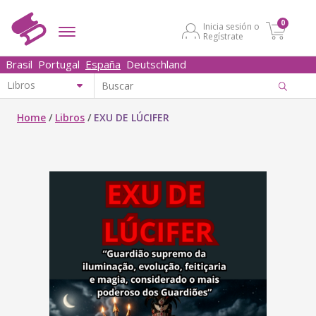
0
Inicia sesión o
Regístrate
Brasil
Portugal
España
Deutschland
Home
/
Libros
/
EXU DE LÚCIFER