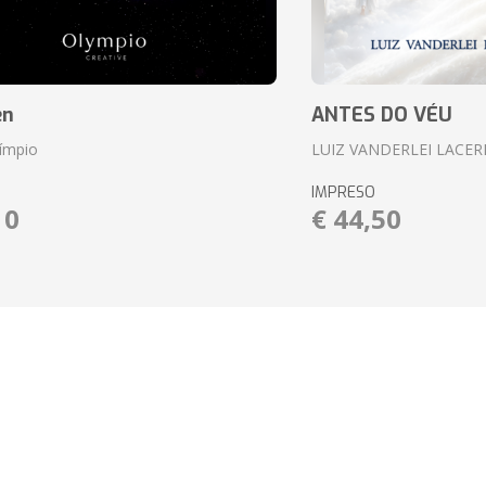
en
ANTES DO VÉU
límpio
LUIZ VANDERLEI LACER
IMPRESO
10
€ 44,50