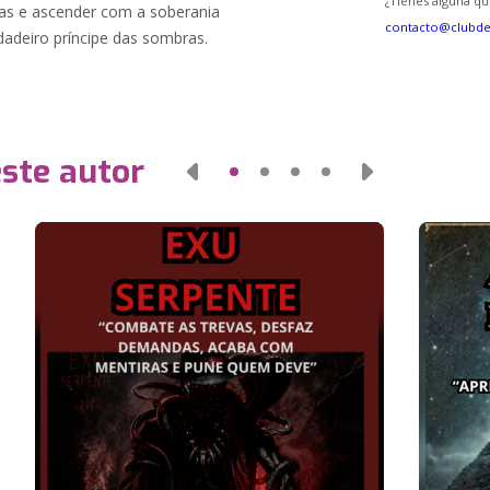
¿Tienes alguna qu
adas e ascender com a soberania
contacto@clubd
adeiro príncipe das sombras.
este autor