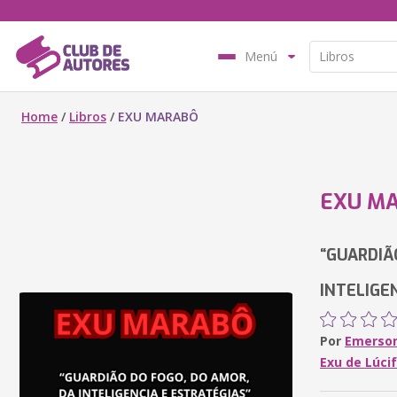
Menú
Home
/
Libros
/
EXU MARABÔ
EXU M
“GUARDIÃ
INTELIGE
Por
Emerson
Exu de Lúcif