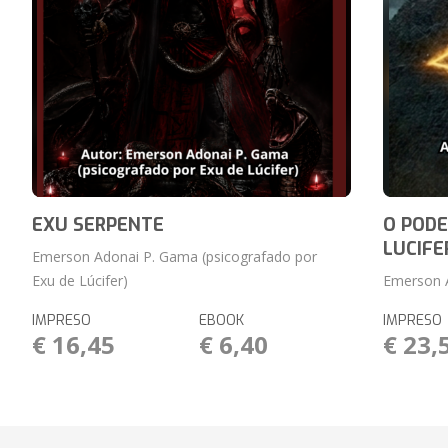
EXU SERPENTE
O PODE
LUCIFE
Emerson Adonai P. Gama (psicografado por
Exu de Lúcifer)
Emerson A
IMPRESO
EBOOK
IMPRESO
€ 16,45
€ 6,40
€ 23,