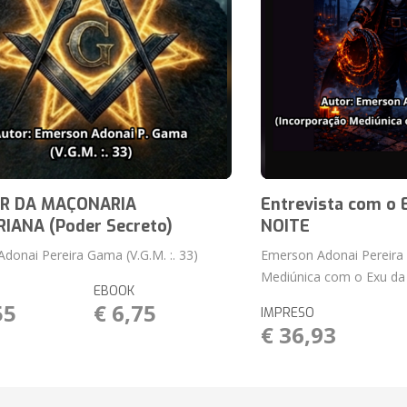
R DA MAÇONARIA
Entrevista com o
RIANA (Poder Secreto)
NOITE
donai Pereira Gama (V.G.M. :. 33)
Emerson Adonai Pereira
Mediúnica com o Exu da
EBOOK
55
€ 6,75
IMPRESO
€ 36,93