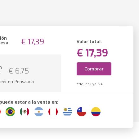
ión
€ 17,39
Valor total:
resa
€ 17,39
n
Comprar
€ 6,75
k
Leer en Pensática
*No incluye IVA.
 puede estar a la venta en: