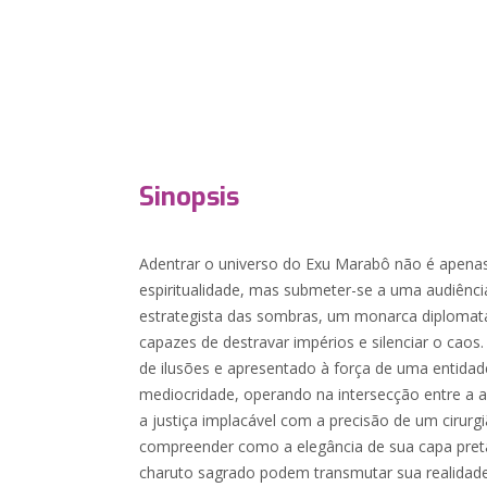
Sinopsis
Adentrar o universo do Exu Marabô não é apenas
espiritualidade, mas submeter-se a uma audiênci
estrategista das sombras, um monarca diplomat
capazes de destravar impérios e silenciar o caos.
de ilusões e apresentado à força de uma entidad
mediocridade, operando na intersecção entre a a
a justiça implacável com a precisão de um cirurgi
compreender como a elegância de sua capa pre
charuto sagrado podem transmutar sua realidad