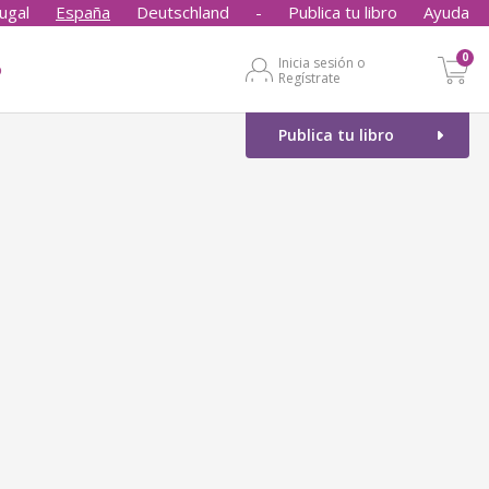
ugal
España
Deutschland
-
Publica tu libro
Ayuda
0
Inicia sesión o
o
Regístrate
Publica tu libro