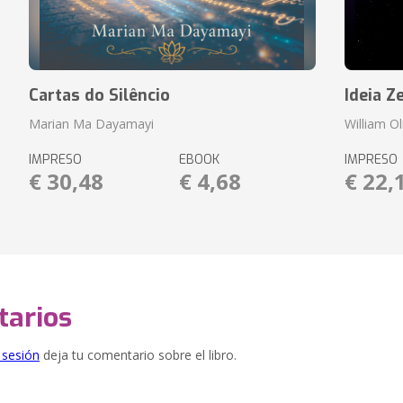
Cartas do Silêncio
Ideia Z
Marian Ma Dayamayi
William O
IMPRESO
EBOOK
IMPRESO
€ 30,48
€ 4,68
€ 22,
arios
e sesión
deja tu comentario sobre el libro.