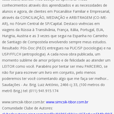
conhecimentos através dos aprendizados e as necessidades de
alunos e agora, de clientes em Psicanálise Familiar e Empresarial,
através da CONCILIAÇÃO, MEDIAÇÃO e ARBITRAGEM (CO-ME-
AR), no Fórum Central de SP/Capital. Destaco vivências em
viagens da Rússia à Transilvânia, França, Itália, Portugal, EUA,
Hungria, Austria e as 3 vezes que segui na Espanha no Caminho
de Santiago de Compostela envolvendo sempre meus estudos.
Resultado: Pós-Doc (Pd.D) entregues na PUC/SP (sociologia) e na
USP/FFLCH (antropologia). A cada nova obra publicada, um
momento sublime de amor próprio e de felicidade ao atender um
LEITOR como você. Parabéns por tentar ser meu PARCEIRO, se
não for para escrever um livro em conjunto, pelo menos
poderemos ter você comentando algo que me faça ser melhor...
Saudações - Av. Brig. Luiz António, 2466 cj 33, (100 metros do
metrô Brig,) tel: (011) 941.915.174
www.simcsik-tibor.com.br:
www.simcsik-tibor.com.br
Comunidade Clube de Autores: