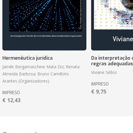
Hermenêutica jurídica
Da interpretação c
regras adequadas
Jamile Bergamaschine Mata Diz; Renata
Viviane Séllos
Almeida Barbosa; Bruno Camilloto
Arantes (Organizadores)
IMPRESO
€ 9,75
IMPRESO
€ 12,43