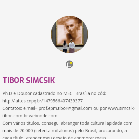
TIBOR SIMCSIK
Ph.D e Doutor cadastrado no MEC -Brasília no cód:
http://lattes.cnpq.br/1479566407439377
Contatos: e.mail=
prof.epm.tibor@gmail.com
ou por www.simcsik-
tibor-com-br.webnode.com
Com vários títulos, consegui abranger toda cultura lapidada com
mais de 70.000 (setenta mil alunos) pelo Brasil, procurando, a
cada título, atender meu desejo de aprimorar meus