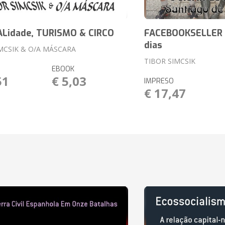
Lidade, TURISMO & CIRCO
FACEBOOKSELLER I
dias
MCSIK & O/A MÁSCARA
TIBOR SIMCSIK
EBOOK
51
€ 5,03
IMPRESO
€ 17,47