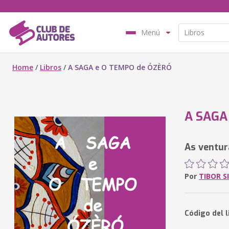
Menú
Home
/
Libros
/
A SAGA e O TEMPO de ÓZÈRÓ
A SAGA
As ventur
Por
TIBOR S
Código del 