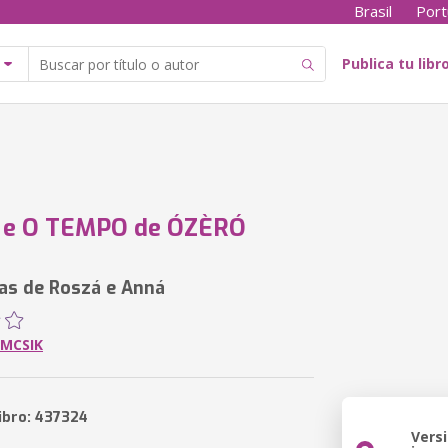
Brasil
Port
Publica tu libr
 e O TEMPO de ÓZÈRÓ
as de Roszá e Anná
IMCSIK
libro: 437324
Vers