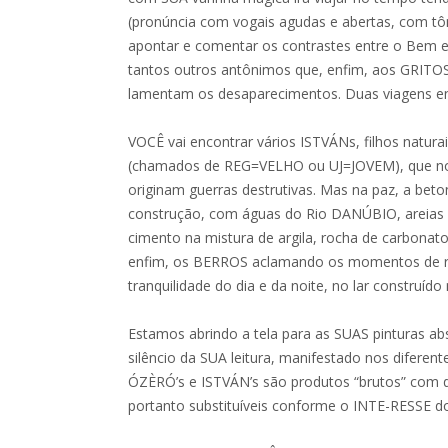
(pronúncia com vogais agudas e abertas, com tôn
apontar e comentar os contrastes entre o Bem e
tantos outros antônimos que, enfim, aos GRIT
lamentam os desaparecimentos. Duas viagens ent
VOCÊ vai encontrar vários ISTVÁNs, filhos natu
(chamados de REG=VELHO ou UJ=JOVEM), que no l
originam guerras destrutivas. Mas na paz, a beto
construção, com águas do Rio DANÚBIO, areias d
cimento na mistura de argila, rocha de carbonato
enfim, os BERROS aclamando os momentos de res
tranquilidade do dia e da noite, no lar construído 
Estamos abrindo a tela para as SUAS pinturas a
silêncio da SUA leitura, manifestado nos diferen
ÓZÈRÓ’s e ISTVÁN’s são produtos “brutos” com
portanto substituíveis conforme o INTE-RESSE d