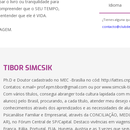
ar o livro ou tranquilidade para
Idioma
ompreender que o SEU TEMPO,
entender que ele é VIDA.
¿Tienes alguna qu
contacto@clubd
IAGEM.
TIBOR SIMCSIK
Ph.D e Doutor cadastrado no MEC -Brasília no cód: http://lattes.
Contatos: e.mail=
prof.epm.tibor@gmail.com
ou por www.simcsik-t
Com vários títulos, consegui abranger toda cultura lapidada com ma
alunos) pelo Brasil, procurando, a cada título, atender meu desej
conhecimentos através dos aprendizados e as necessidades de alu
Psicanálise Familiar e Empresarial, através da CONCILIAÇÃO, 
AR), no Fórum Central de SP/Capital. Destaco vivências em viagens 
França, Itália, Portugal, EUA, Hungria, Austria e as 3 vezes que s