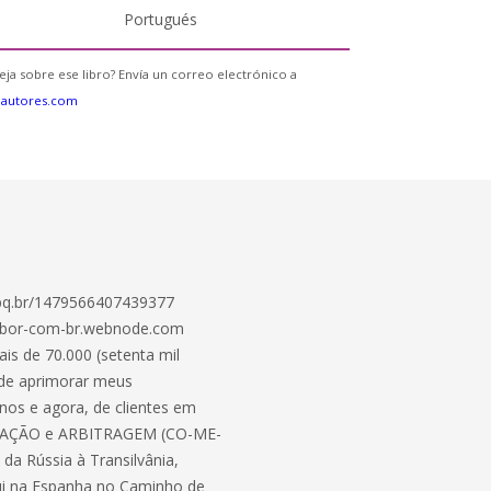
Portugués
eja sobre ese libro? Envía un correo electrónico a
eautores.com
cnpq.br/1479566407439377
ibor-com-br.webnode.com
is de 70.000 (setenta mil
o de aprimorar meus
nos e agora, de clientes em
MEDIAÇÃO e ARBITRAGEM (CO-ME-
da Rússia à Transilvânia,
egui na Espanha no Caminho de