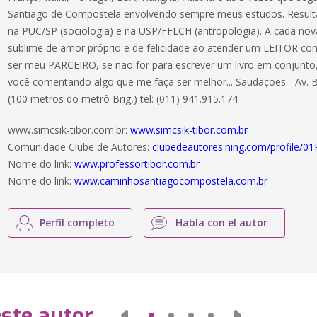
Santiago de Compostela envolvendo sempre meus estudos. Result
na PUC/SP (sociologia) e na USP/FFLCH (antropologia). A cada n
sublime de amor próprio e de felicidade ao atender um LEITOR co
ser meu PARCEIRO, se não for para escrever um livro em conjunt
você comentando algo que me faça ser melhor... Saudações - Av. Br
(100 metros do metrô Brig,) tel: (011) 941.915.174
www.simcsik-tibor.com.br:
www.simcsik-tibor.com.br
Comunidade Clube de Autores:
clubedeautores.ning.com/profile
Nome do link:
www.professortibor.com.br
Nome do link:
www.caminhosantiagocompostela.com.br
Perfil completo
Habla con el autor
este autor