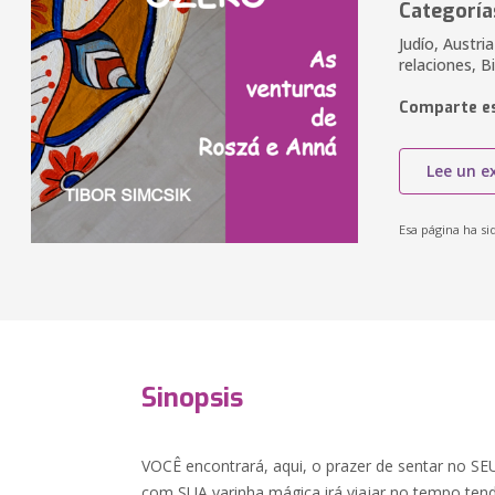
Categoría
Judío, Austri
relaciones, B
Comparte es
Lee un e
Esa página ha si
Sinopsis
VOCÊ encontrará, aqui, o prazer de sentar no S
com SUA varinha mágica irá viajar no tempo te