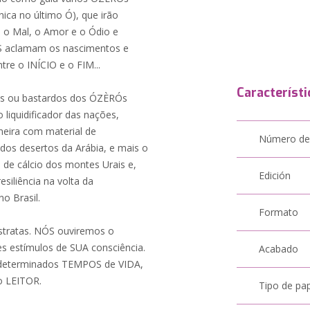
ica no último Ó), que irão
 o Mal, o Amor e o Ódio e
OS aclamam os nascimentos e
re o INÍCIO e o FIM...
Característi
rais ou bastardos dos ÓZÈRÓs
iquidificador das nações,
neira com material de
Número de
os desertos da Arábia, e mais o
 de cálcio dos montes Urais e,
Edición
iliência na volta da
no Brasil.
Formato
bstratas. NÓS ouviremos o
tes estímulos de SUA consciência.
Acabado
 determinados TEMPOS de VIDA,
o LEITOR.
Tipo de pa