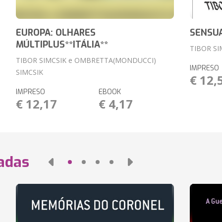
EUROPA: OLHARES
SENSUA
MÚLTIPLUS**ITÁLIA**
TIBOR SI
TIBOR SIMCSIK e OMBRETTA(MONDUCCI)
IMPRESO
SIMCSIK
€ 12,
IMPRESO
EBOOK
€ 12,17
€ 4,17
nadas