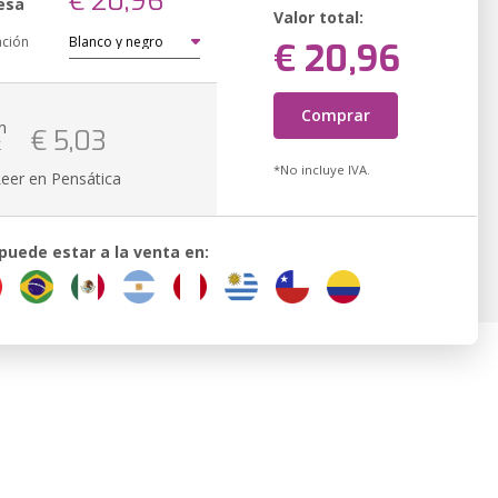
€ 20,96
esa
Valor total:
ación
€ 20,96
Comprar
n
€ 5,03
k
*No incluye IVA.
Leer en Pensática
 puede estar a la venta en: