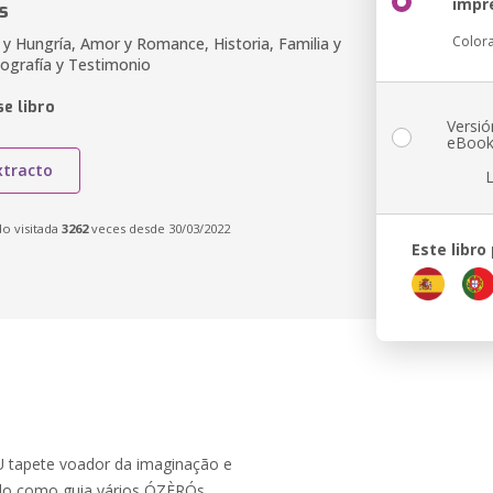
impr
s
Color
a y Hungría, Amor y Romance, Historia, Familia y
iografía y Testimonio
e libro
Versió
eBoo
xtracto
do visitada
3262
veces desde 30/03/2022
Este libro
EU tapete voador da imaginação e
ndo como guia vários ÓZÈRÓs