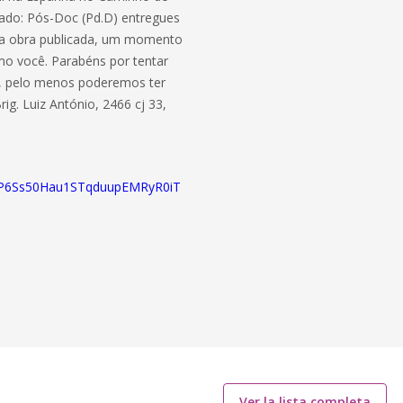
ado: Pós-Doc (Pd.D) entregues
ova obra publicada, um momento
mo você. Parabéns por tentar
o, pelo menos poderemos ter
ig. Luiz António, 2466 cj 33,
/01P6Ss50Hau1STqduupEMRyR0iT
Ver la lista completa