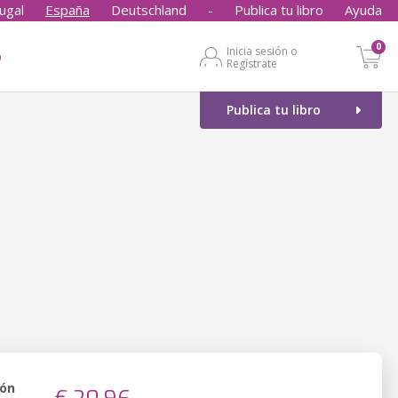
ugal
España
Deutschland
-
Publica tu libro
Ayuda
0
Inicia sesión o
o
Regístrate
Publica tu libro
ión