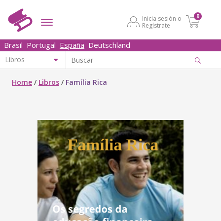
0
Inicia sesión o
Regístrate
Brasil
Portugal
España
Deutschland
Home
/
Libros
/
Família Rica