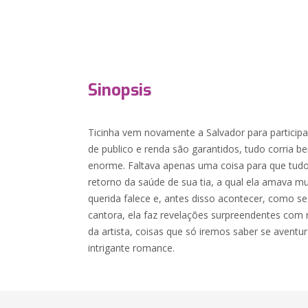
Sinopsis
Ticinha vem novamente a Salvador para particip
de publico e renda são garantidos, tudo corria b
enorme. Faltava apenas uma coisa para que tudo
retorno da saúde de sua tia, a qual ela amava m
querida falece e, antes disso acontecer, como se
cantora, ela faz revelações surpreendentes com r
da artista, coisas que só iremos saber se avent
intrigante romance.