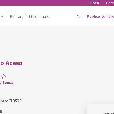
Brasil
Port
Publica tu libr
do Acaso
no Sousa
ibro: 170525
s