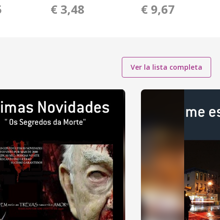
5
€ 3,48
€ 9,67
Ver la lista completa