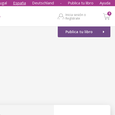
ugal
España
Deutschland
-
Publica tu libro
Ayuda
0
Inicia sesión o
o
Regístrate
Publica tu libro