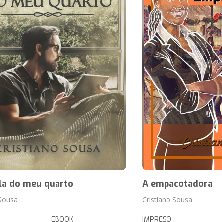
la do meu quarto
A empacotadora
 Sousa
Cristiano Sousa
EBOOK
IMPRESO