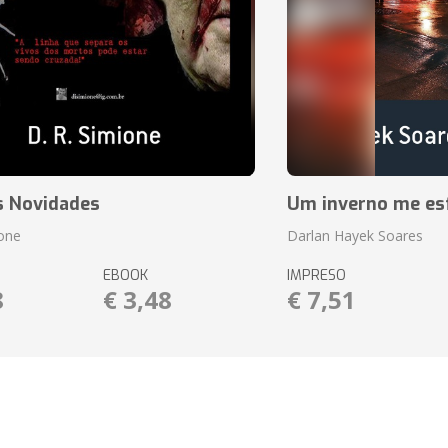
s Novidades
Um inverno me es
ione
Darlan Hayek Soares
EBOOK
IMPRESO
8
€ 3,48
€ 7,51