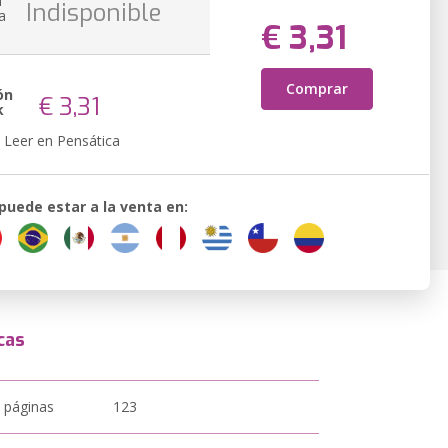
n
Indisponible
a
€ 3,31
Comprar
ón
€ 3,31
k
Leer en Pensática
 puede estar a la venta en:
cas
 páginas
123