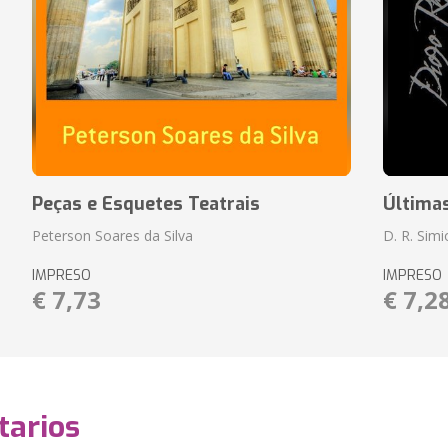
Peças e Esquetes Teatrais
Última
Peterson Soares da Silva
D. R. Sim
IMPRESO
IMPRESO
€ 7,73
€ 7,2
arios