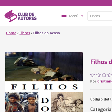
Menú
Home
/
Libros
/
Filhos do Acaso
Filhos 
Por
Cristia
Código del l
Categoría