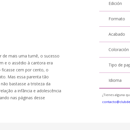
Edición
Formato
Acabado
Coloración
ar de mais uma turnê, o sucesso
em e o assédio à cantora era
Tipo de pa
 ficasse cem por cento, o
uito. Mas essa parenta tão
Idioma
 não bastasse a tristeza da
elação a infância e adolescência
¿Tienes alguna qu
urando nas páginas desse
contacto@clubd