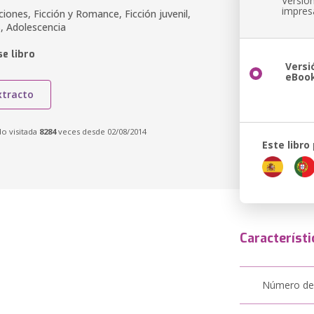
Versió
impres
aciones, Ficción y Romance, Ficción juvenil,
, Adolescencia
e libro
Versi
eBoo
xtracto
do visitada
8284
veces desde 02/08/2014
Este libro
Característi
Número de