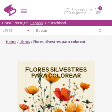
0
Inicia sesión o
Regístrate
Brasil
Portugal
España
Deutschland
Home
/
Libros
/
Flores silvestres para colorear