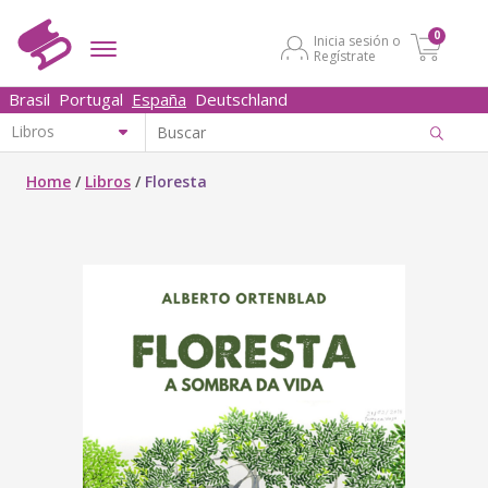
0
Inicia sesión o
Regístrate
Brasil
Portugal
España
Deutschland
Home
/
Libros
/
Floresta