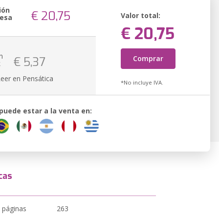
ión
€ 20,75
Valor total:
resa
€ 20,75
n
Comprar
€ 5,37
k
Leer en Pensática
*No incluye IVA.
 puede estar a la venta en:
cas
 páginas
263