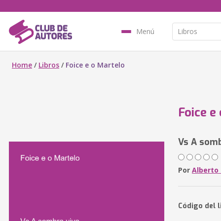
Menú
Home
/
Libros
/
Foice e o Martelo
Foice e
Vs A somb
Por
Alberto
Código del l