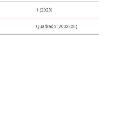
1 (2023)
Quadrado (200x200)
Tapa blanda (sin solapas)
Blanco y negro
pel
Offset 80g
Portugués
eja sobre ese libro? Envía un correo electrónico a
eautores.com