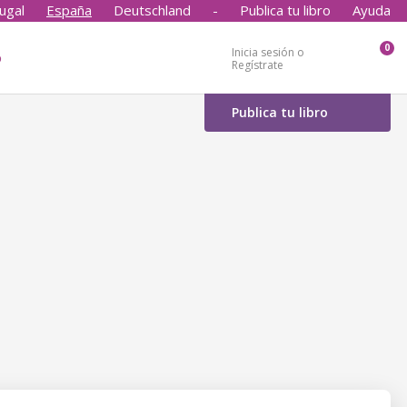
ugal
España
Deutschland
-
Publica tu libro
Ayuda
0
Inicia sesión o
o
Regístrate
Publica tu libro