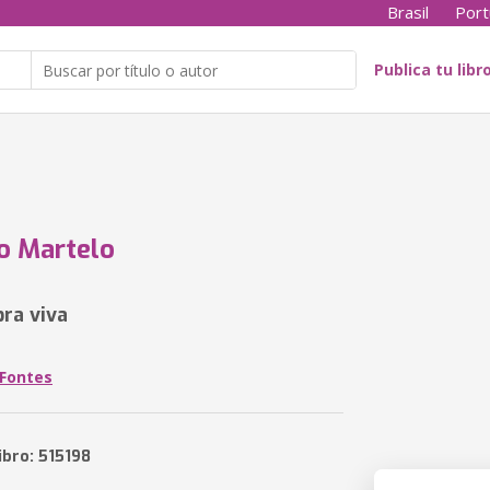
Brasil
Port
Publica tu libr
 o Martelo
ra viva
 Fontes
ibro: 515198