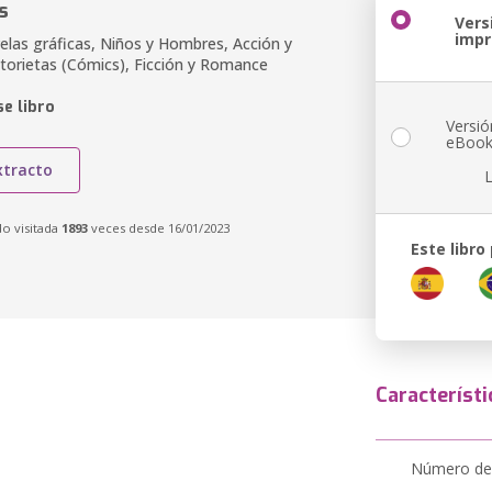
s
Vers
imp
elas gráficas, Niños y Hombres, Acción y
storietas (Cómics), Ficción y Romance
e libro
Versió
eBoo
xtracto
do visitada
1893
veces desde 16/01/2023
Este libro
Característi
Número de