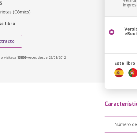
Versió
s
impres
rietas (Cómics)
e libro
Versi
eBoo
xtracto
do visitada
13809
veces desde 29/01/2012
Este libro
Característi
Número de