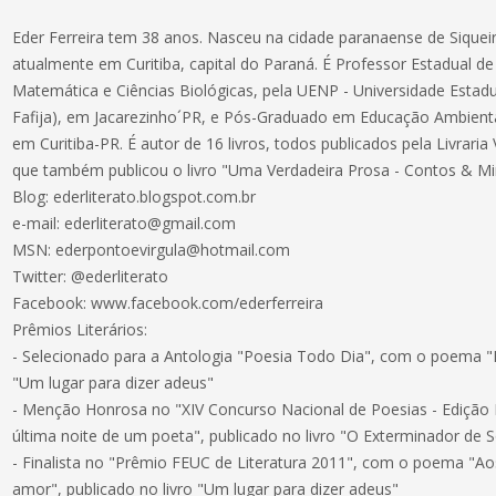
Eder Ferreira tem 38 anos. Nasceu na cidade paranaense de Sique
atualmente em Curitiba, capital do Paraná. É Professor Estadual d
Matemática e Ciências Biológicas, pela UENP - Universidade Estadu
Fafija), em Jacarezinho´PR, e Pós-Graduado em Educação Ambienta
em Curitiba-PR. É autor de 16 livros, todos publicados pela Livraria
que também publicou o livro "Uma Verdadeira Prosa - Contos & Min
Blog: ederliterato.blogspot.com.br
e-mail:
ederliterato@gmail.com
MSN:
ederpontoevirgula@hotmail.com
Twitter: @ederliterato
Facebook: www.facebook.com/ederferreira
Prêmios Literários:
- Selecionado para a Antologia "Poesia Todo Dia", com o poema "In
"Um lugar para dizer adeus"
- Menção Honrosa no "XIV Concurso Nacional de Poesias - Edição
última noite de um poeta", publicado no livro "O Exterminador de S
- Finalista no "Prêmio FEUC de Literatura 2011", com o poema "A
amor", publicado no livro "Um lugar para dizer adeus"