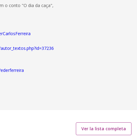
om o conto "O dia da caça",
erCarlosFerreira
/autor_textos.php?id=37236
ederferreira
Ver la lista completa