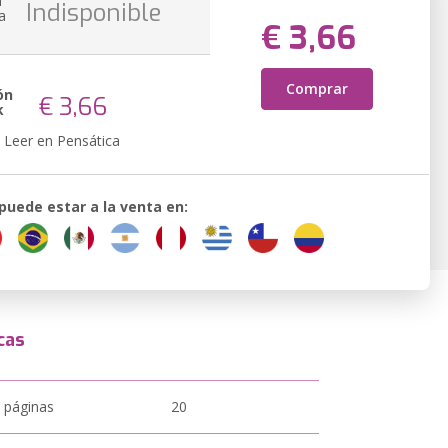
n
Indisponible
a
€ 3,66
Comprar
ón
€ 3,66
k
Leer en Pensática
 puede estar a la venta en:
cas
 páginas
20