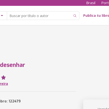
Brasil
Port
Publica tu libr
 desenhar
reira
ibro: 122479