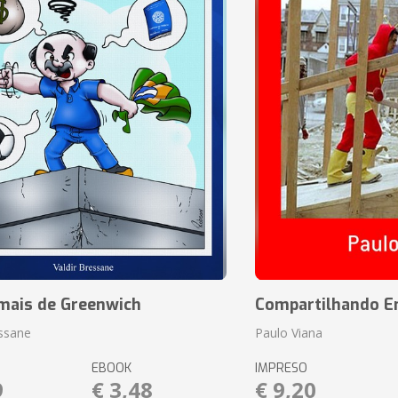
mais de Greenwich
Compartilhando En
essane
Paulo Viana
EBOOK
IMPRESO
9
€ 3,48
€ 9,20