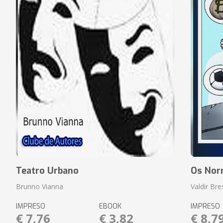
Teatro Urbano
Os Nor
Brunno Vianna
Valdir Br
IMPRESO
EBOOK
IMPRESO
€ 7,76
€ 3,82
€ 8,7