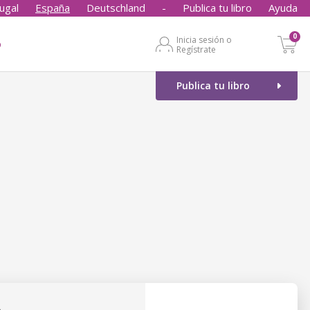
ugal
España
Deutschland
-
Publica tu libro
Ayuda
0
Inicia sesión o
o
Regístrate
Publica tu libro