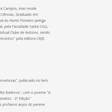
ira Campos, mas reside
e Ciências, Graduado em
al do Norte Pioneiro (antiga
l, pela Faculdade Santa Cruz,
 Virtual Clube de Autores, sendo
icontos" pela editora CBJE.
certezas", publicado no livro
 Rui Barbosa", com o poema "A
onetos - 2ª Edição"
os profanos anjos do perene