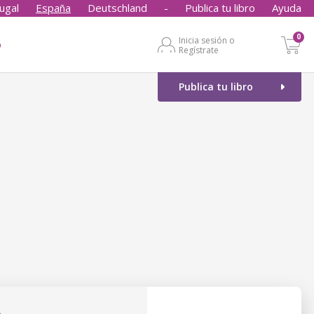
ugal
España
Deutschland
-
Publica tu libro
Ayuda
0
Inicia sesión o
o
Regístrate
Publica tu libro