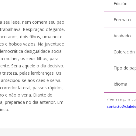
Edición
Formato
a seu leite, nem comera seu pão
trabalhava. Respiração ofegante,
Acabado
inco anos, dois filhos, uma noite
es e bolsos vazios. Na juventude
democrática desigualdade social
Coloración
a mulher, os seus filhos, para
te. Seria aquele o dia decisivo.
Tipo de pa
 tristeza, pelas lembranças. Os
, antecipou-se aos cães e serviu-
Idioma
orredor lateral, passos rápidos,
no e não o veria. Diante do
¿Tienes alguna qu
, preparada no dia anterior. Em
contacto@clubd
inco.