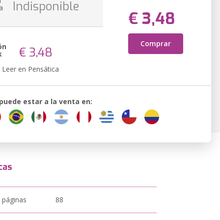
n
Indisponible
a
€ 3,48
Comprar
ón
€ 3,48
k
Leer en Pensática
 puede estar a la venta en:
cas
 páginas
88