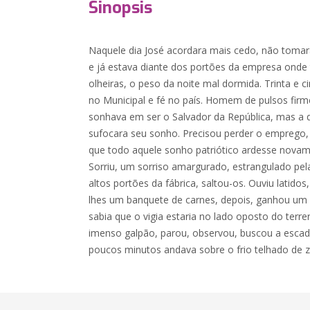
Sinopsis
Naquele dia José acordara mais cedo, não tomar
e já estava diante dos portões da empresa onde 
olheiras, o peso da noite mal dormida. Trinta e c
no Municipal e fé no país. Homem de pulsos firm
sonhava em ser o Salvador da República, mas a 
sufocara seu sonho. Precisou perder o emprego, 
que todo aquele sonho patriótico ardesse novamen
Sorriu, um sorriso amargurado, estrangulado pela
altos portões da fábrica, saltou-os. Ouviu latidos
lhes um banquete de carnes, depois, ganhou um c
sabia que o vigia estaria no lado oposto do terre
imenso galpão, parou, observou, buscou a escada
poucos minutos andava sobre o frio telhado de z