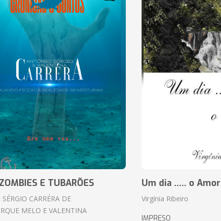
ZOMBIES E TUBARÕES
Um dia ..... o Amor
 SÉRGIO CARRÉRA DE
Virgínia Ribeiro
RQUE MELO E VALENTINA
IMPRESO