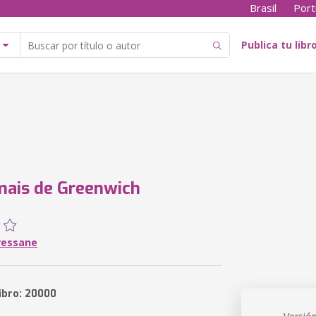
Brasil
Port
Publica tu libr
mais de Greenwich
Bressane
libro: 20000