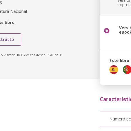
Versió
s
impres
atura Nacional
e libro
Versi
eBoo
xtracto
do visitada
10352
veces desde 05/01/2011
Este libro
Característi
Número de