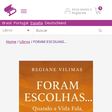
0
Inicia sesión o
Regístrate
Brasil
Portugal
España
Deutschland
Home
/
Libros
/
FORAM ESCOLHAS...