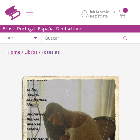
0
Inicia sesión o
Regístrate
Brasil
Portugal
España
Deutschland
Home
/
Libros
/
Fotesias