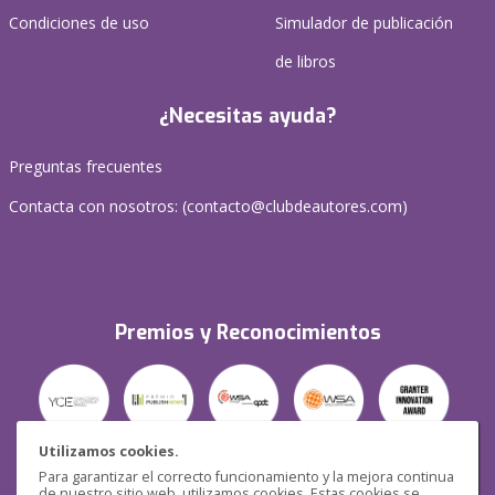
Condiciones de uso
Simulador de publicación
de libros
¿Necesitas ayuda?
Preguntas frecuentes
Contacta con nosotros: (
contacto@clubdeautores.com
)
Premios y Reconocimientos
Utilizamos cookies.
Para garantizar el correcto funcionamiento y la mejora continua
Seguridad
de nuestro sitio web, utilizamos cookies. Estas cookies se