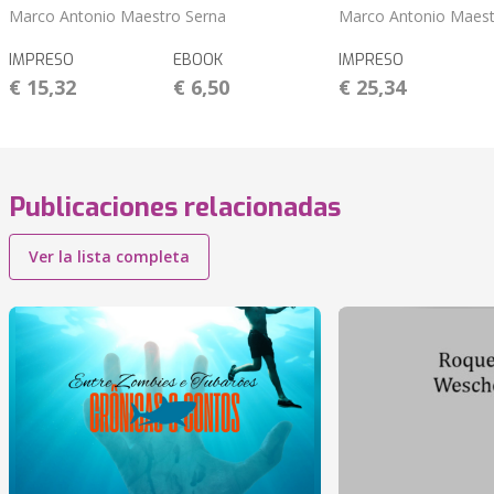
Marco Antonio Maestro Serna
Marco Antonio Maest
IMPRESO
EBOOK
IMPRESO
€ 15,32
€ 6,50
€ 25,34
Publicaciones relacionadas
Ver la lista completa