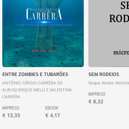
ENTRE ZOMBIES E TUBARÕES
SEM RODEIOS
ANTÔNIO SÉRGIO CARRÉRA DE
Roque Aloisio Wesche
ALBUQUERQUE MELO E VALENTINA
IMPRESO
CARRÉRA
€ 8,32
IMPRESO
EBOOK
€ 13,33
€ 4,17