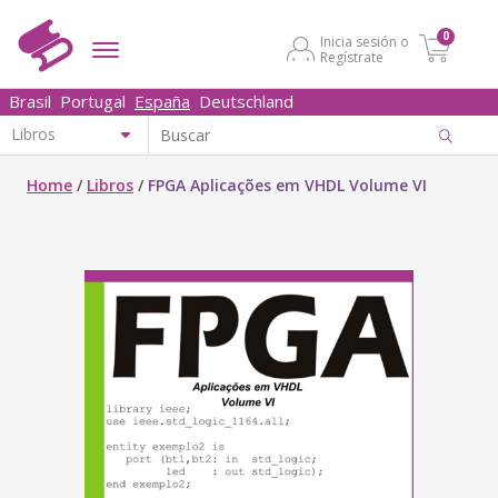
0
Inicia sesión o
Regístrate
Brasil
Portugal
España
Deutschland
Home
/
Libros
/
FPGA Aplicações em VHDL Volume VI