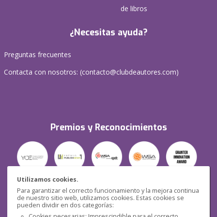
de libros
¿Necesitas ayuda?
Preguntas frecuentes
Contacta con nosotros: (
contacto@clubdeautores.com
)
Premios y Reconocimientos
Utilizamos cookies.
Para garantizar el correcto funcionamiento y la mejora continua
Seguridad
de nuestro sitio web, utilizamos cookies. Estas cookies se
pueden dividir en dos categorías:
Cookies necesarias: Imprescindible para el correcto