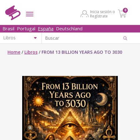
0
Inicia sesión o
Regístrate
Brasil
Portugal
España
Deutschland
Home
/
Libros
/
FROM 13 BILLION YEARS AGO TO 3030