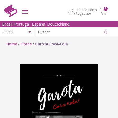
0
Inicia sesión o
Regístrate
Brasil
Portugal
España
Deutschland
Home
/
Libros
/
Garota Coca-Cola