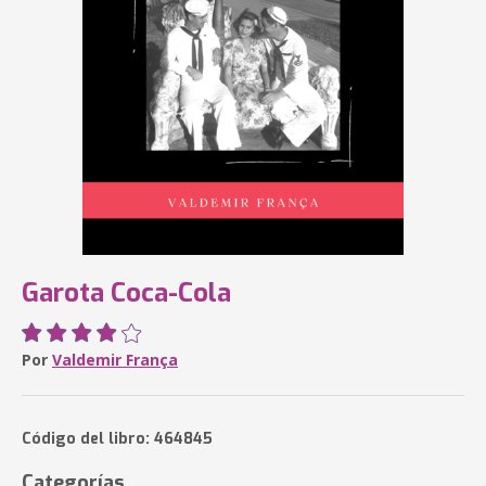
Garota Coca-Cola
Por
Valdemir França
Código del libro: 464845
Categorías