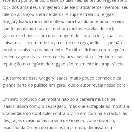
estendeu por 30 anos. Desde os dias inebriantes do reggae até o
rock dos amantes, um gênero que ele praticamente inventou, seu
talento alcançou a era moderna. A superestrela do reggae
Gregory Isaacs raramente olhou para trás durante uma carreira
que foi ganhando força e, embora muitas estrelas do rock
gostem de brincar com uma imagem de "fora da lei", Isaacs é a
coisa real – de um rude boy a estrela de reggae final - que não
mostra sinais de abrandamento. É muito difícil ver como alguém
poderia agora tirar a coroa de Isaacs - seu status lendário e sua
reputação no negócio do reggae são realmente incomparáveis.
É justamente esse Gregory Isaacs, muito pouco conhecido da
grande parte do público em geral, que o autor revela nessa obra.
Um livro profundo que mostra não só a carreira musical de
Isaacs, assim como o seu legado, mas que extrapola ao mostra a
luta perdida do Cool Ruler contra o vício em cocaína e crack. E as
desgraças ocasionadas na vida de Gregory, como divórcio,
expulsão da Ordem do músicos da Jamaica, demissão da