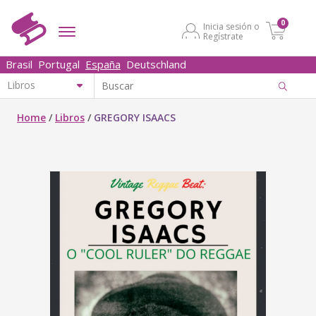
0
Inicia sesión o
Regístrate
Brasil
Portugal
España
Deutschland
Home
/
Libros
/
GREGORY ISAACS